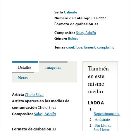
Error loading media: File
could not be played
Sello
Caliente
Numero de Catalogo
CLT-7227
Formato de grabación
33
Compositor
Salas, Adolfo
Género
Bolero
Temas
cruel
,
love
,
lament
,
complaiint
También
Detalles
Imagenes
en este
Notas
mismo
medio
Artista
Chelo Silva
Artista aparece en los medios de
LADO A
comunicación
Chelo Silva
1.
Repentinamente
Compositor
Salas, Adolfo
Arrástrate
2.
Sin Llorar,
3.
Formato de grabación
33
Sin Llorar