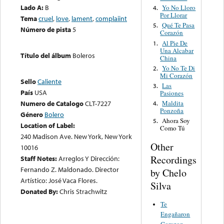
Lado A:
B
Yo No Lloro
4.
Por Llorar
Tema
cruel
,
love
,
lament
,
complaiint
Qué Te Pasa
5.
Número de pista
5
Corazón
Al Pie De
1.
Una Alcabar
Título del álbum
Boleros
China
Yo No Te Di
2.
Mi Corazón
Sello
Caliente
Las
3.
País
USA
Pasiones
Maldita
Numero de Catalogo
CLT-7227
4.
Ponzoña
Género
Bolero
Ahora Soy
5.
Location of Label:
Como Tú
240 Madison Ave. New York, New York
Other
10016
Recordings
Staff Notes:
Arreglos Y Dirección:
Fernando Z. Maldonado. Director
by Chelo
Artístico: José Vaca Flores.
Silva
Donated By:
Chris Strachwitz
Te
Engañaron