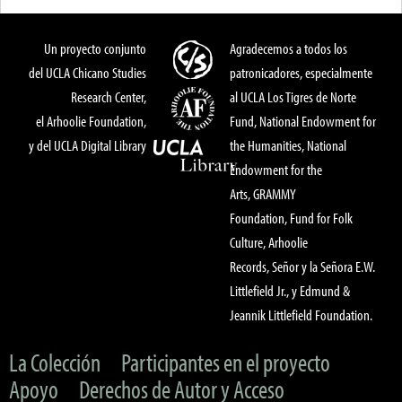
Un proyecto conjunto
Agradecemos a todos los
del UCLA Chicano Studies
patronicadores, especialmente
Research Center,
al UCLA Los Tigres de Norte
el Arhoolie Foundation,
Fund, National Endowment for
y del UCLA Digital Library
the Humanities, National
Endowment for the
Arts, GRAMMY
Foundation, Fund for Folk
Culture, Arhoolie
Records, Señor y la Señora E.W.
Littlefield Jr., y Edmund &
Jeannik Littlefield Foundation.
La Colección
Participantes en el proyecto
Apoyo
Derechos de Autor y Acceso