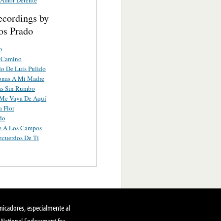
ecordings by
s Prado
o
 Camino
do De Luis Pulido
onas A Mi Madre
as Sin Rumbo
Me Vaya De Aquí
a Flor
do
te A Los Campos
ecuerdos De Ti
nicadores, especialmente al
, National Endowment for