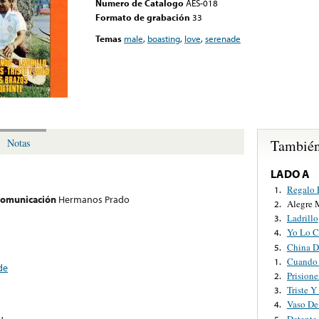
Numero de Catalogo
AES-018
Formato de grabación
33
Temas
male
,
boasting
,
love
,
serenade
También
Notas
LADO A
Regalo 
1.
 comunicación
Hermanos Prado
Alegre 
2.
Ladrillo
3.
Yo Lo 
4.
China D
5.
Cuando
1.
de
Prisione
2.
Triste Y
3.
Vaso De
4.
Detente
5.