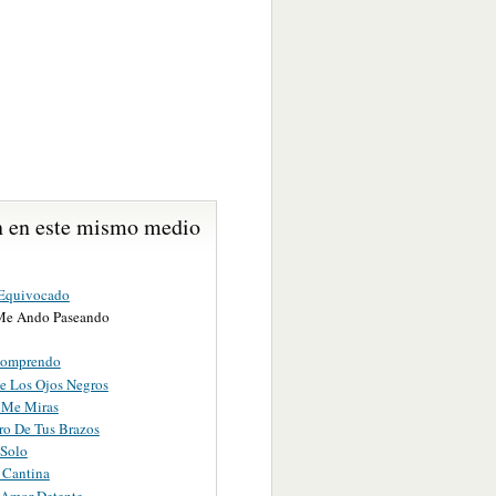
 en este mismo medio
Equivocado
Me Ando Paseando
Comprendo
e Los Ojos Negros
 Me Miras
ro De Tus Brazos
 Solo
 Cantina
 Amor Detente