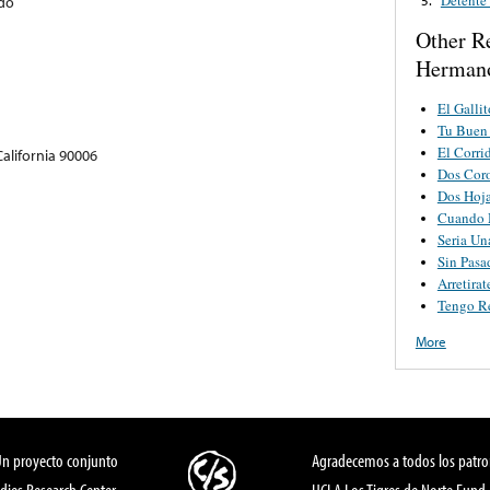
do
Other R
Hermano
El Gallit
Tu Buen
El Corri
California 90006
Dos Cor
Dos Hoj
Cuando 
Seria Un
Sin Pasa
Arretira
Tengo R
More
Un proyecto conjunto
Agradecemos a todos los patro
dies Research Center,
UCLA Los Tigres de Norte Fund