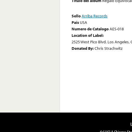
Título del álbum
Regalo Equivoca
Sello
Arriba Records
País
USA
Numero de Catalogo
AES-018
Location of Label:
2525 West Pico Blvd. Los Angeles, 
Donated By:
Chris Strachwitz
del UCLA Chicano Stu