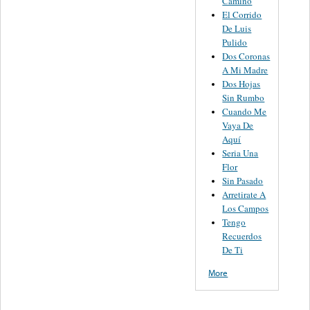
Camino
El Corrido
De Luis
Pulido
Dos Coronas
A Mi Madre
Dos Hojas
Sin Rumbo
Cuando Me
Vaya De
Aquí
Seria Una
Flor
Sin Pasado
Arretirate A
Los Campos
Tengo
Recuerdos
De Ti
More