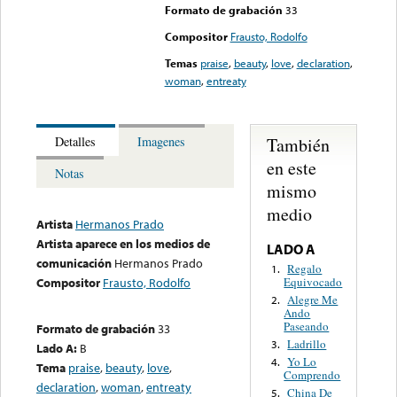
Formato de grabación
33
Compositor
Frausto, Rodolfo
Temas
praise
,
beauty
,
love
,
declaration
,
woman
,
entreaty
También
Detalles
Imagenes
en este
Notas
mismo
medio
Artista
Hermanos Prado
Artista aparece en los medios de
LADO A
comunicación
Hermanos Prado
Regalo
1.
Equivocado
Compositor
Frausto, Rodolfo
Alegre Me
2.
Ando
Paseando
Formato de grabación
33
Ladrillo
3.
Lado A:
B
Yo Lo
4.
Tema
praise
,
beauty
,
love
,
Comprendo
declaration
,
woman
,
entreaty
China De
5.