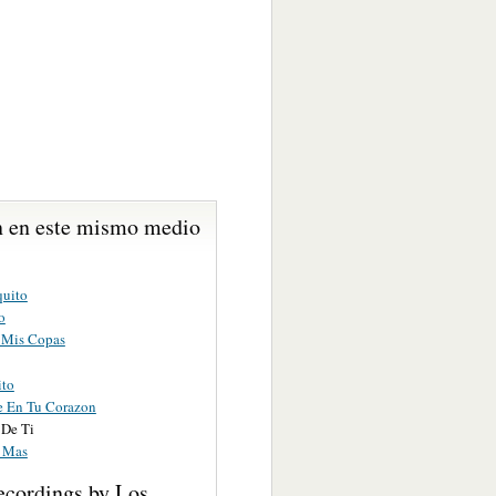
 en este mismo medio
uito
o
 Mis Copas
ito
 En Tu Corazon
 De Ti
 Mas
ecordings by Los