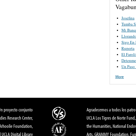
Vagabun
Josefina
Tumba S
Mi Banq
Llorand
Sigo En
Ruperta
El Faroli
Detenme
Un Paso
More
Un proyecto conjunto
Agradecemos a todos los patro
dies Research Center,
UCLA Los Tigres de Norte Fund
 Arhoolie Foundation,
the Humanities, National End
l UCLA Digital Library
Arts, GRAMMY Foundation, Fund