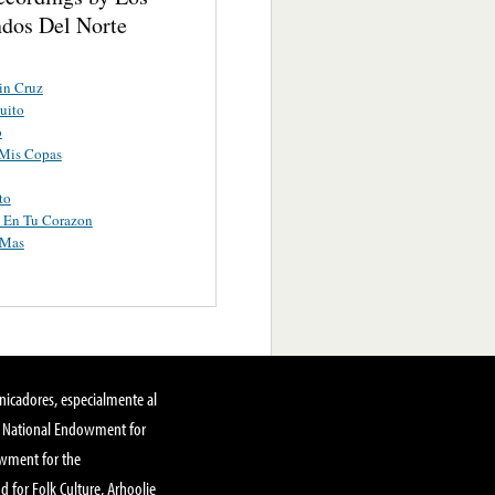
dos Del Norte
in Cruz
uito
o
 Mis Copas
to
 En Tu Corazon
 Mas
nicadores, especialmente al
, National Endowment for
owment for the
 for Folk Culture, Arhoolie