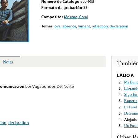
Numero de Catalogo
eco-938
Formato de grabación
33
Compositor
Mesinas, Coral
Temas
love
,
absence
,
lament
,
reflection
,
declaration
También
Notas
LADO A
Mi Banq
2.
 comunicación
Los Vagabundos Del Norte
Llorand
3.
Sigo En
4.
Ruperta
5.
El Farol
2.
Detenme
3.
Alejado
4.
tion
,
declaration
Un Paso
5.
Other R