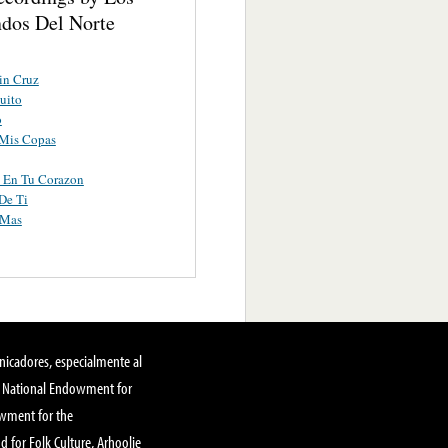
dos Del Norte
in Cruz
uito
o
 Mis Copas
 En Tu Corazon
De Ti
 Mas
nicadores, especialmente al
, National Endowment for
owment for the
 for Folk Culture, Arhoolie