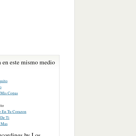
 en este mismo medio
uito
o
 Mis Copas
ito
 En Tu Corazon
 De Ti
 Mas
ecordings by Los