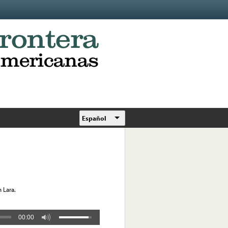
Español
 Lara.
00:00