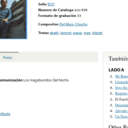
Sello
ECO
Numero de Catalogo
eco-938
Formato de grabación
33
Compositor
Del Muro, Chucho
Temas
death
,
lament
,
praise
,
man
,
tribute
También
Notas
LADO A
Mi Banq
2.
 comunicación
Los Vagabundos Del Norte
Llorand
3.
Sigo En
4.
Ruperta
5.
El Farol
2.
Detenme
3.
Alejado
4.
tribute
Un Paso
5.
Other R