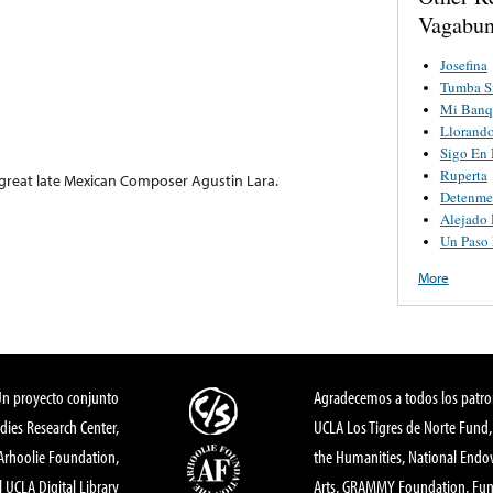
Vagabun
Josefina
Tumba S
Mi Banq
Llorand
Sigo En
Ruperta
e great late Mexican Composer Agustin Lara.
Detenme
Alejado 
Un Paso
More
Un proyecto conjunto
Agradecemos a todos los patro
dies Research Center,
UCLA Los Tigres de Norte Fund
 Arhoolie Foundation,
the Humanities, National End
l UCLA Digital Library
Arts, GRAMMY Foundation, Fund