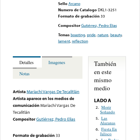
Sello
Arcano
Numero de Catalogo
DKL1-3251
Formato de grabación
33
Compositor
Gutiérrez, Pedro Elias
Temas
boasting
,
pride
,
nature
,
beauty
,
lament
,
reflection
También
Detalles
Imagenes
en este
Notas
mismo
medio
Artista
Mariachi Vargas De Tecalitlán
Artista aparece en los medios de
LADO A
comunicación
Mariachi Vargas De
Morir
2.
Soñando
Tecalitlán
Las
5.
Compositor
Gutiérrez, Pedro Elias
Alazanas
Fiesta En
6.
Jalisco
Formato de grabación
33