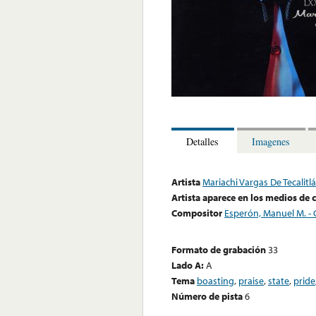
Detalles
Imagenes
Artista
Mariachi Vargas De Tecalitl
Artista aparece en los medios de
Compositor
Esperón, Manuel M. - C
Formato de grabación
33
Lado A:
A
Tema
boasting
,
praise
,
state
,
pride
Número de pista
6