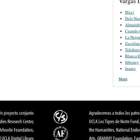
Vargas D
o
Mavi
Diós Nu
Almendr
Cuando C
La Negr
Zacatlan
Telefono
Blanca E
Siboney
Juarez
More
Un proyecto conjunto
Agradecemos a todos los patro
dies Research Center,
UCLA Los Tigres de Norte Fund
 Arhoolie Foundation,
the Humanities, National End
l UCLA Digital Library
Arts, GRAMMY Foundation, Fund