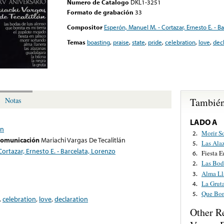
Numero de Catalogo
DKL1-3251
Formato de grabación
33
Compositor
Esperón, Manuel M. - Cortazar, Ernesto E. - B
Temas
boasting
,
praise
,
state
,
pride
,
celebration
,
love
,
decl
También
Notas
LADO A
án
Morir S
2.
 comunicación
Mariachi Vargas De Tecalitlán
Las Ala
5.
ortazar, Ernesto E. - Barcelata, Lorenzo
Fiesta E
6.
Las Bod
2.
Alma Ll
3.
La Grut
4.
Que Bon
5.
,
celebration
,
love
,
declaration
Other R