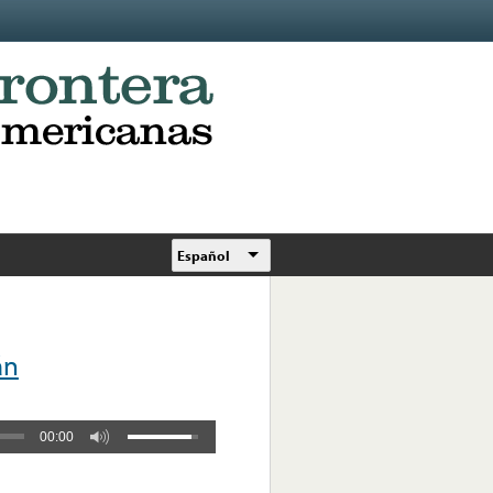
Español
án
00:00