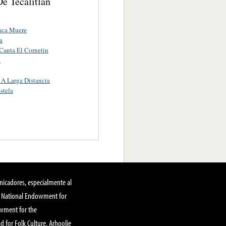
e Tecalitlán
nca Muere
a
anta El Cornetin
a
 A Larga Distancia
stela
nicadores, especialmente al
, National Endowment for
owment for the
 for Folk Culture, Arhoolie