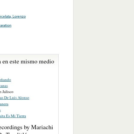
arcelata, Lorenzo
aration
 en este mismo medio
oñando
zanas
n Jalisco
as De Luis Alonso
anera
a
ita Es Mi Tierra
ecordings by Mariachi