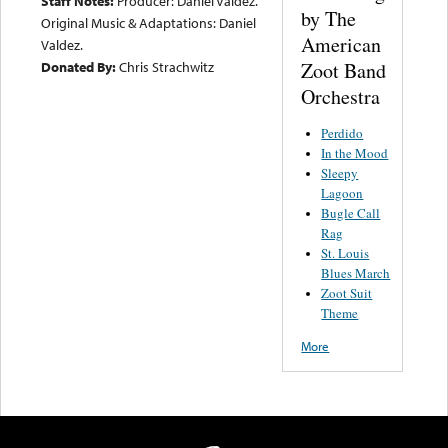
Staff Notes:
Producer: Daniel Valdez.
by The
Original Music & Adaptations: Daniel
American
Valdez.
Zoot Band
Donated By:
Chris Strachwitz
Orchestra
Perdido
In the Mood
Sleepy
Lagoon
Bugle Call
Rag
St. Louis
Blues March
Zoot Suit
Theme
More