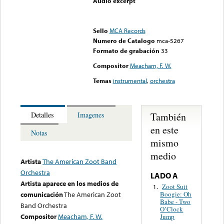
Audio excerpt
Error loading media: File
could not be played
Sello
MCA Records
Numero de Catalogo
mca-5267
Formato de grabación
33
Compositor
Meacham, F. W.
Temas
instrumental
,
orchestra
También
Detalles
Imagenes
en este
Notas
mismo
medio
Artista
The American Zoot Band
Orchestra
LADO A
Artista aparece en los medios de
Zoot Suit
1.
Boogie: Oh
comunicación
The American Zoot
Babe - Two
Band Orchestra
O’Clock
Compositor
Meacham, F. W.
Jump