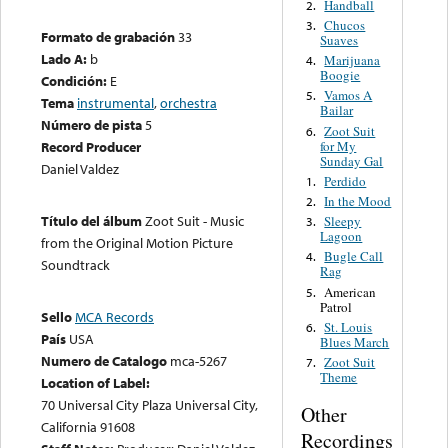
Handball
2.
Chucos
3.
Formato de grabación
33
Suaves
Lado A:
b
Marijuana
4.
Boogie
Condición:
E
Vamos A
5.
Tema
instrumental
,
orchestra
Bailar
Número de pista
5
Zoot Suit
6.
for My
Record Producer
Sunday Gal
Daniel Valdez
Perdido
1.
In the Mood
2.
Título del álbum
Zoot Suit - Music
Sleepy
3.
Lagoon
from the Original Motion Picture
Bugle Call
4.
Soundtrack
Rag
American
5.
Patrol
Sello
MCA Records
St. Louis
6.
País
USA
Blues March
Numero de Catalogo
mca-5267
Zoot Suit
7.
Theme
Location of Label:
70 Universal City Plaza Universal City,
Other
California 91608
Recordings