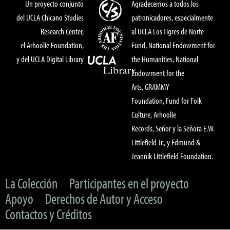
Un proyecto conjunto
Agradecemos a todos los
del UCLA Chicano Studies
patronicadores, especialmente
Research Center,
al UCLA Los Tigres de Norte
el Arhoolie Foundation,
Fund, National Endowment for
y del UCLA Digital Library
the Humanities, National
Endowment for the
Arts, GRAMMY
Foundation, Fund for Folk
Culture, Arhoolie
Records, Señor y la Señora E.W.
Littlefield Jr., y Edmund &
Jeannik Littlefield Foundation.
La Colección
Participantes en el proyecto
Apoyo
Derechos de Autor y Acceso
Contactos y Créditos