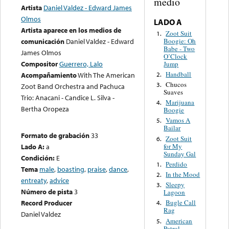
medio
Artista
Daniel Valdez - Edward James
Olmos
LADO A
Artista aparece en los medios de
Zoot Suit
1.
Boogie: Oh
comunicación
Daniel Valdez - Edward
Babe - Two
James Olmos
O’Clock
Compositor
Guerrero, Lalo
Jump
Handball
2.
Acompañamiento
With The American
Chucos
3.
Zoot Band Orchestra and Pachuca
Suaves
Trio: Anacani - Candice L. Silva -
Marijuana
4.
Bertha Oropeza
Boogie
Vamos A
5.
Bailar
Formato de grabación
33
Zoot Suit
6.
for My
Lado A:
a
Sunday Gal
Condición:
E
Perdido
1.
Tema
male
,
boasting
,
praise
,
dance
,
In the Mood
2.
entreaty
,
advice
Sleepy
3.
Número de pista
3
Lagoon
Record Producer
Bugle Call
4.
Rag
Daniel Valdez
American
5.
Patrol