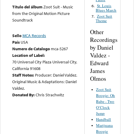
St. Louis
6.
Título del álbum
Zoot Suit - Music
Blues March
from the Original Motion Picture
Zoot Suit
7.
Soundtrack
Theme
Other
Sello
MCA Records
Recordings
País
USA
by Daniel
Numero de Catalogo
mca-5267
Valdez -
Location of Label:
Edward
70 Universal City Plaza Universal City,
California 91608
James
Staff Notes:
Producer: Daniel Valdez.
Olmos
Original Music & Adaptations: Daniel
Valdez.
Zoot Suit
Donated By:
Chris Strachwitz
Boogie: Oh
Babe - Two
O’Clock
Jump
Handball
Marijuana
Boogie