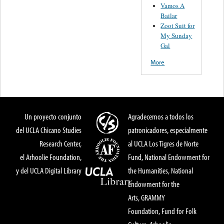
Vamos A
Bailar
Zoot Suit for
My Sunday
Gal
More
Un proyecto conjunto
Agradecemos a todos los
del UCLA Chicano Studies
patronicadores, especialmente
Research Center,
al UCLA Los Tigres de Norte
el Arhoolie Foundation,
Fund, National Endowment for
y del UCLA Digital Library
the Humanities, National
Endowment for the
Arts, GRAMMY
Foundation, Fund for Folk