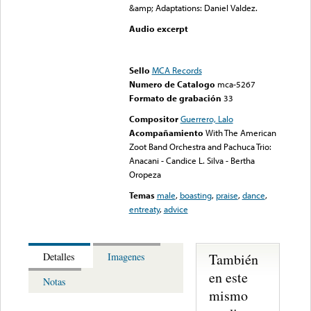
&amp; Adaptations: Daniel Valdez.
Audio excerpt
Error loading media: File
could not be played
Sello
MCA Records
Numero de Catalogo
mca-5267
Formato de grabación
33
Compositor
Guerrero, Lalo
Acompañamiento
With The American
Zoot Band Orchestra and Pachuca Trio:
Anacani - Candice L. Silva - Bertha
Oropeza
Temas
male
,
boasting
,
praise
,
dance
,
entreaty
,
advice
También
Detalles
Imagenes
en este
Notas
mismo