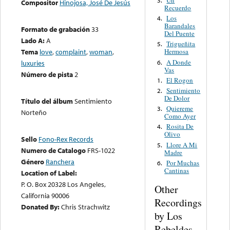
Un
3.
Compositor
Hinojosa, José De Jesús
Recuerdo
Los
4.
Barandales
Formato de grabación
33
Del Puente
Lado A:
A
Trigueñita
5.
Tema
love
,
complaint
,
woman
,
Hermosa
A Donde
6.
luxuries
Vas
Número de pista
2
El Rogon
1.
Sentimiento
2.
De Dolor
Título del álbum
Sentimiento
Quiereme
3.
Norteño
Como Ayer
Rosita De
4.
Olivo
Sello
Fono-Rex Records
Llore A Mi
5.
Numero de Catalogo
FRS-1022
Madre
Género
Ranchera
Por Muchas
6.
Cantinas
Location of Label:
P. O. Box 20328 Los Angeles,
Other
California 90006
Recordings
Donated By:
Chris Strachwitz
by Los
Rebeldes