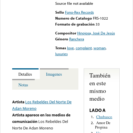
Source file not available
Sello
Fono-Rex Records
Numero de Catalogo
FRS-1022
Formato de grabación
33
Compositor
Hinojosa, José De Jesús
Género
Ranchera
Temas
love
,
complaint
,
woman
,
luxuries
También
Detalles
Imagenes
en este
Notas
mismo
medio
Artista
Los Rebeldes Del Norte De
Adan Moreno
LADO A
Artista aparece en los medios de
Chubasco
1.
comunicación
Los Rebeldes Del
Amor De
2.
Propina
Norte De Adan Moreno