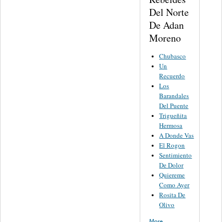
Del Norte
De Adan
Moreno
Chubasco
Un
Recuerdo
Los
Barandales
Del Puente
Trigueñita
Hermosa
A Donde Vas
El Rogon
Sentimiento
De Dolor
Quiereme
Como Ayer
Rosita De
Olivo
More