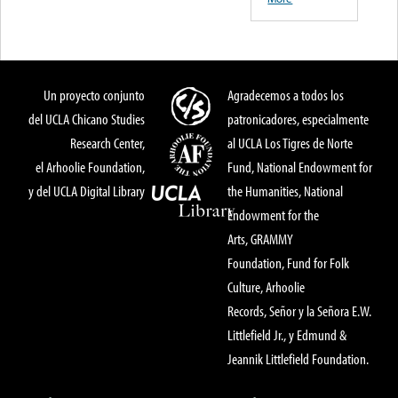
Un proyecto conjunto
Agradecemos a todos los
del UCLA Chicano Studies
patronicadores, especialmente
Research Center,
al UCLA Los Tigres de Norte
el Arhoolie Foundation,
Fund, National Endowment for
y del UCLA Digital Library
the Humanities, National
Endowment for the
Arts, GRAMMY
Foundation, Fund for Folk
Culture, Arhoolie
Records, Señor y la Señora E.W.
Littlefield Jr., y Edmund &
Jeannik Littlefield Foundation.