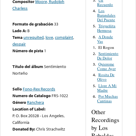
Un
3.
Compositor
Moore, Rudolph
Recuerdo
Charless
Los
4.
Barandales
Del Puente
Formato de grabación
33
Trigueñita
5.
Lado A:
B
Hermosa
A Donde
6.
Tema
unrequited
,
love
,
complaint
,
Vas
despair
El Rogon
1.
Número de pista
1
Sentimiento
2.
De Dolor
Quiereme
3.
Título del álbum
Sentimiento
Como Ayer
Norteño
Rosita De
4.
Olivo
Llore A Mi
5.
Sello
Fono-Rex Records
Madre
Numero de Catalogo
FRS-1022
Por Muchas
6.
Cantinas
Género
Ranchera
Location of Label:
Other
P. O. Box 20328 - Los Angeles,
Recordings
California
by Los
Donated By:
Chris Strachwitz
Rebeldes