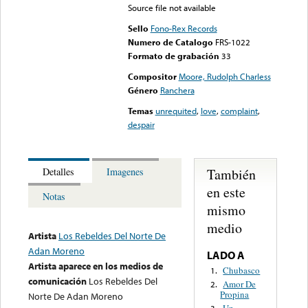
Source file not available
Sello
Fono-Rex Records
Numero de Catalogo
FRS-1022
Formato de grabación
33
Compositor
Moore, Rudolph Charless
Género
Ranchera
Temas
unrequited
,
love
,
complaint
,
despair
También
Detalles
Imagenes
en este
Notas
mismo
medio
Artista
Los Rebeldes Del Norte De
Adan Moreno
LADO A
Artista aparece en los medios de
Chubasco
1.
comunicación
Los Rebeldes Del
Amor De
2.
Propina
Norte De Adan Moreno