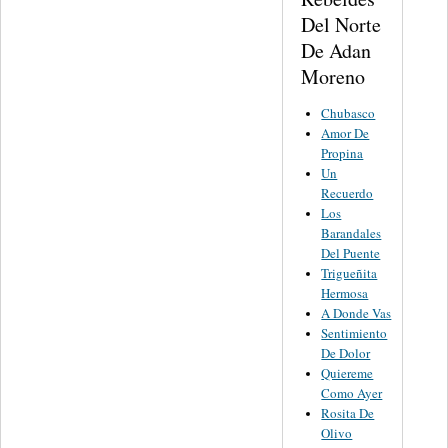
Del Norte
De Adan
Moreno
Chubasco
Amor De
Propina
Un
Recuerdo
Los
Barandales
Del Puente
Trigueñita
Hermosa
A Donde Vas
Sentimiento
De Dolor
Quiereme
Como Ayer
Rosita De
Olivo