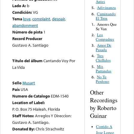
Antes
Lado A:
b
Adivinanza
5.
Condición:
VG
Caminando
6.
El Tren
Tema
love
,
complaint
,
despair
,
Amores Que
1.
abandonment
Se Van
Número de pista
1
Los
2.
Record Producer
Compadres
Gustavo A. Santiago
Amor De
3.
Pasada
Tres
4.
Chiflidos
Título del álbum
Cantando Voy Por
Mis
5.
La Vida
Parrandas
No Te
6.
Perdono
Sello
Musart
País
USA
Other
Numero de Catalogo
EDM-1540
Recordings
Location of Label:
by Roberto
P. O. Box 75 Hialeah, Florida
Guinar
Staff Notes:
Arreglos Y Direccion:
Gustavo A. Santiago.
Corrido A
Donated By:
Chris Strachwitz
Jose Lopez