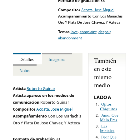
Formato de grabación
33
Compositor
Acosta, Jose Miguel
Acompañamiento
Con Los Mariachis
Oro Y Plata De Jose Chavez, Y Azteca
Temas
love
,
complaint
,
despair
,
abandonment
También
Detalles
Imagenes
en este
Notas
mismo
medio
Artista
Roberto Guinar
Artista aparece en los medios de
LADO A
comunicación
Roberto Guinar
Ojitos
1.
Chiquitos
Compositor
Acosta, Jose Miguel
Amor Que
2.
Acompañamiento
Con Los Mariachis
Malo Eres
Oro Y Plata De Jose Chavez, Y Azteca
Las
3.
Iniciales
Peor Que
4.
Formato de grabación
33