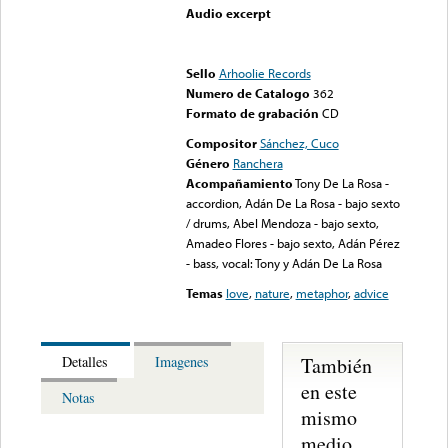
Audio excerpt
Error loading media: File
could not be played
Sello
Arhoolie Records
Numero de Catalogo
362
Formato de grabación
CD
Compositor
Sánchez, Cuco
Género
Ranchera
Acompañamiento
Tony De La Rosa -
accordion, Adán De La Rosa - bajo sexto
/ drums, Abel Mendoza - bajo sexto,
Amadeo Flores - bajo sexto, Adán Pérez
- bass, vocal: Tony y Adán De La Rosa
Temas
love
,
nature
,
metaphor
,
advice
También
Detalles
Imagenes
en este
Notas
mismo
medio