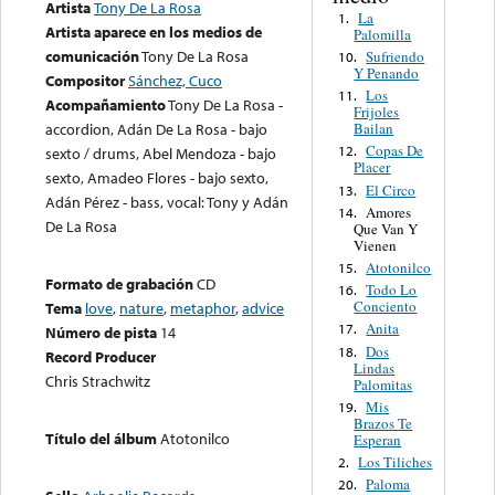
Artista
Tony De La Rosa
La
1.
Artista aparece en los medios de
Palomilla
comunicación
Tony De La Rosa
Sufriendo
10.
Y Penando
Compositor
Sánchez, Cuco
Los
11.
Acompañamiento
Tony De La Rosa -
Frijoles
Bailan
accordion, Adán De La Rosa - bajo
Copas De
12.
sexto / drums, Abel Mendoza - bajo
Placer
sexto, Amadeo Flores - bajo sexto,
El Circo
13.
Adán Pérez - bass, vocal: Tony y Adán
Amores
14.
De La Rosa
Que Van Y
Vienen
Atotonilco
15.
Formato de grabación
CD
Todo Lo
16.
Conciento
Tema
love
,
nature
,
metaphor
,
advice
Anita
17.
Número de pista
14
Dos
18.
Record Producer
Lindas
Chris Strachwitz
Palomitas
Mis
19.
Brazos Te
Título del álbum
Atotonilco
Esperan
Los Tiliches
2.
Paloma
20.