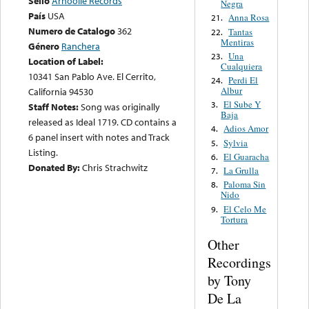
Sello
Arhoolie Records
Negra
País
USA
Anna Rosa
21.
Numero de Catalogo
362
Tantas
22.
Mentiras
Género
Ranchera
Una
23.
Location of Label:
Cualquiera
10341 San Pablo Ave. El Cerrito,
Perdi El
24.
Albur
California 94530
El Sube Y
3.
Staff Notes:
Song was originally
Baja
released as Ideal 1719. CD contains a
Adios Amor
4.
6 panel insert with notes and Track
Sylvia
5.
Listing.
El Guaracha
6.
Donated By:
Chris Strachwitz
La Grulla
7.
Paloma Sin
8.
Nido
El Celo Me
9.
Tortura
Other
Recordings
by Tony
De La