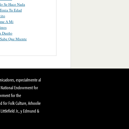
No Se Hace Nada
Tenia Tu Edad
ito
ame A Mi
inos
Tu Dueño
 Sabe Que Miente
nicadores, especialmente al
, National Endowment for
owment for the
 for Folk Culture, Arhoolie
Littlefield Jr., y Edmund &