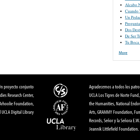
Alcabo 
Cuando 
Un Pedac
Pregunt
Dos Dest
De Ser 
Tu Boca
More
Un proyecto conjunto
Agradecemos a todos los patro
dies Research Center,
UCLA Los Tigres de Norte Fund
 Arhoolie Foundation,
the Humanities, National End
l UCLA Digital Library
Arts, GRAMMY Foundation, Fund
Records, Señor y la Señora E.W. 
Jeannik Littlefield Foundation.