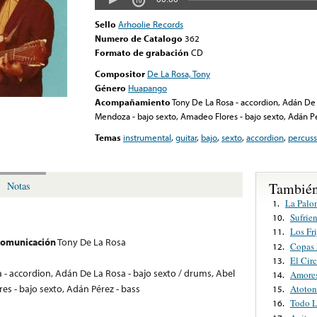
Sello
Arhoolie Records
Numero de Catalogo
362
Formato de grabación
CD
Compositor
De La Rosa, Tony
Género
Huapango
Acompañamiento
Tony De La Rosa - accordion, Adán De 
Mendoza - bajo sexto, Amadeo Flores - bajo sexto, Adán Pé
Temas
instrumental
,
guitar
,
bajo
,
sexto
,
accordion
,
percuss
También
Notas
La Palo
1.
Sufrie
10.
Los Fri
11.
 comunicación
Tony De La Rosa
Copas 
12.
El Cir
13.
 - accordion, Adán De La Rosa - bajo sexto / drums, Abel
Amores
14.
s - bajo sexto, Adán Pérez - bass
Atoton
15.
Todo L
16.