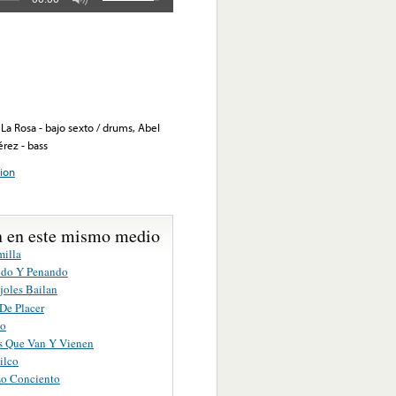
La Rosa - bajo sexto / drums, Abel
rez - bass
ion
 en este mismo medio
milla
ndo Y Penando
joles Bailan
De Placer
co
 Que Van Y Vienen
ilco
o Conciento