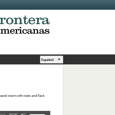
Español
panel insert with notes and Track
00:00