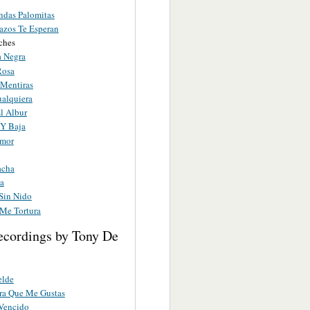
ndas Palomitas
azos Te Esperan
ches
 Negra
Rosa
 Mentiras
alquiera
El Albur
 Y Baja
Amor
acha
la
Sin Nido
 Me Tortura
ecordings by Tony De
elde
ra Que Me Gustas
 Vencido