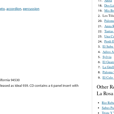
Anita
17.
Dos Li
18.
xto
,
accordion
,
percussion
Mis Br
19.
Los Tili
2.
Paloma
20.
Anna 
21.
Tantas
22.
Una Cu
23.
Perdi 
24.
El Sube
3.
Adios 
4.
Sylvia
5.
El Guar
6.
La Grul
7.
Paloma 
8.
El Celo
9.
lifornia 94530
leased as Ideal 939. CD contains a 6 panel insert with
Other R
La Rosa
Rio Reb
Sabes Pa
Triste Y