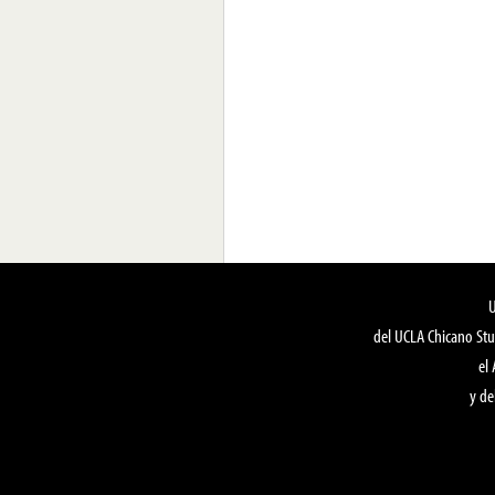
del UCLA Chicano Stu
el
y de