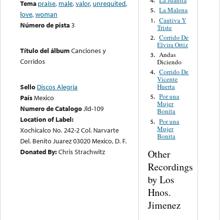
La Juanita
4.
Tema
praise
,
male
,
valor
,
unrequited
,
La Malena
5.
love
,
woman
Cautiva Y
1.
Número de pista
3
Triste
Corrido De
2.
Elvira Ortiz
Título del álbum
Canciones y
Andas
3.
Corridos
Diciendo
Corrido De
4.
Vicente
Huerta
Sello
Discos Alegria
Por una
5.
País
Mexico
Mujer
Numero de Catalogo
Jld-109
Bonita
Location of Label:
Por una
5.
Mujer
Xochicalco No. 242-2 Col. Narvarte
Bonita
Del. Benito Juarez 03020 Mexico, D. F.
Donated By:
Chris Strachwitz
Other
Recordings
by Los
Hnos.
Jimenez