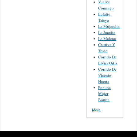
Vuelve
Conmigo
Eulalio
Tafoya
La Mujercita
La Juanita
La Malena
Cautiva Y
Triste
Corrido De
Elvira Ortiz
Corrido De
Vicente
Huerta
Por una
Mujer
Bonita
More