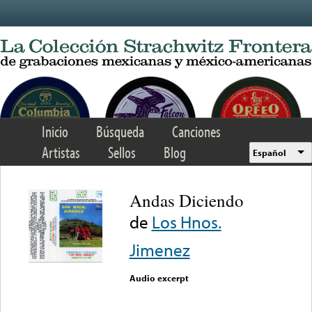
Skip to main content
Inicio
Búsqueda
Canciones
Artistas
Sellos
Blog
Español
Andas Diciendo
de
Los Hnos.
Jimenez
Audio excerpt
Error loading media: File
could not be played