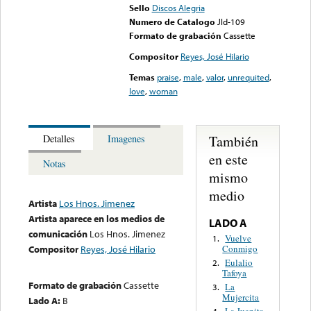
Sello
Discos Alegria
Numero de Catalogo
Jld-109
Formato de grabación
Cassette
Compositor
Reyes, José Hilario
Temas
praise
,
male
,
valor
,
unrequited
,
love
,
woman
También
Detalles
Imagenes
en este
Notas
mismo
medio
Artista
Los Hnos. Jimenez
Artista aparece en los medios de
LADO A
comunicación
Los Hnos. Jimenez
Vuelve
1.
Conmigo
Compositor
Reyes, José Hilario
Eulalio
2.
Tafoya
Formato de grabación
Cassette
La
3.
Mujercita
Lado A:
B