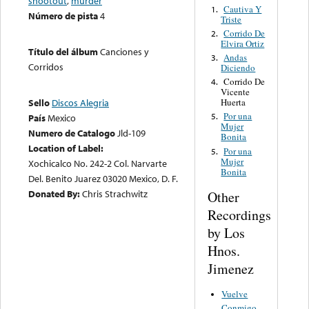
shootout
,
murder
Cautiva Y
1.
Número de pista
4
Triste
Corrido De
2.
Elvira Ortiz
Título del álbum
Canciones y
Andas
3.
Corridos
Diciendo
Corrido De
4.
Vicente
Huerta
Sello
Discos Alegria
Por una
5.
País
Mexico
Mujer
Numero de Catalogo
Jld-109
Bonita
Location of Label:
Por una
5.
Mujer
Xochicalco No. 242-2 Col. Narvarte
Bonita
Del. Benito Juarez 03020 Mexico, D. F.
Donated By:
Chris Strachwitz
Other
Recordings
by Los
Hnos.
Jimenez
Vuelve
Conmigo