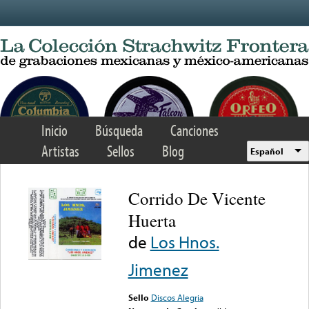
Skip to main content
Inicio
Búsqueda
Canciones
Artistas
Sellos
Blog
Español
Corrido De Vicente
Huerta
de
Los Hnos.
Jimenez
Sello
Discos Alegria