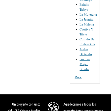
Eulalio
Tafoya
La Mujercita
La Juanita
La Malena
Cautiva Y
Triste
Corrido De
Elvira Ortiz
Andas
Diciendo
Por una
Mujer
Bonita
More
Un proyecto conjunto
Agradecemos a todos los
del UCLA Chicano Studies
patronicadores, especialmente