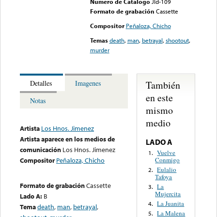
Numero de Catalogo
Jld-109
Formato de grabación
Cassette
Compositor
Peñaloza, Chicho
Temas
death
,
man
,
betrayal
,
shootout
,
murder
También
Detalles
Imagenes
en este
Notas
mismo
medio
Artista
Los Hnos. Jimenez
Artista aparece en los medios de
LADO A
comunicación
Los Hnos. Jimenez
Vuelve
1.
Conmigo
Compositor
Peñaloza, Chicho
Eulalio
2.
Tafoya
Formato de grabación
Cassette
La
3.
Mujercita
Lado A:
B
La Juanita
4.
Tema
death
,
man
,
betrayal
,
La Malena
5.