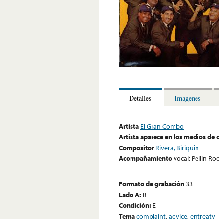
Detalles
Imagenes
Artista
El Gran Combo
Artista aparece en los medios de
Compositor
Rivera, Biriquin
Acompañamiento
vocal: Pellin R
Formato de grabación
33
Lado A:
B
Condición:
E
Tema
complaint
,
advice
,
entreaty