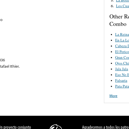
Los Cua
6.
Other R
ro
Combo
La Reina
En La L
Cabeza 
El Peric
Gran Co
036
Ojos Ch
afael Ithier.
Jala Jala
Eso No E
Falsaria
Pata Pat
More
Un proyecto conjunto
Agradecemos a todos los patro