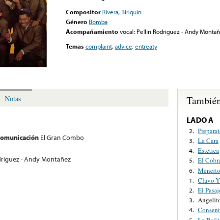
Compositor
Rivera, Biriquin
Género
Bomba
Acompañamiento
vocal: Pellin Rodriguez - Andy Monta
Temas
complaint
,
advice
,
entreaty
También
Notas
LADO A
Preparat
2.
 comunicación
El Gran Combo
La Cara
3.
Estetica
4.
odriguez - Andy Montañez
El Cobr
5.
Meneit
6.
Clavo Y
1.
El Pasa
2.
Angelit
3.
Consent
4.
La Boli
5.