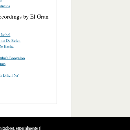
drosos
ecordings by El Gran
 Isabel
oma De Belen
De Hacha
o
mbo’s Boogaloo
inos
s Dificil Na’
a
nicadores, especialmente al