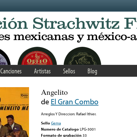
Canciones
Artistas
Sellos
Blog
Angelito
de
El Gran Combo
Arreglos Y Direccion: Rafael Ithier.
Sello
Gema
Numero de Catalogo
LPG-3001
Formato de grabación
33