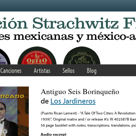
Canciones
Artistas
Sellos
Blog
Antiguo Seis Borinqueño
de
Los Jardineros
(Puerto Rican Lament) - “A Tale Of Two Cities: A Revolution
1939)”. Original matrix and / or release #’s: W 402587B &
56 page booklet with notes, transcriptions, translations, pic
Audio excerpt