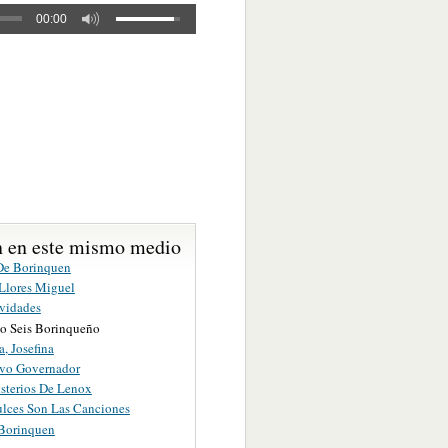
00:00
 en este mismo medio
De Borinquen
Llores Miguel
vidades
o Seis Borinqueño
a, Josefina
vo Governador
sterios De Lenox
lces Son Las Canciones
Borinquen