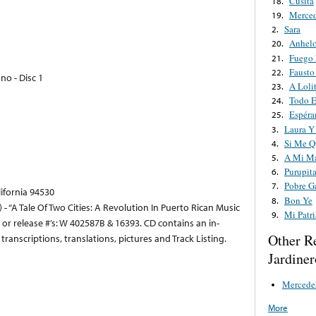
Cusita
18.
Merce
19.
Sara
2.
Anhel
20.
Fuego 
21.
Fausto
22.
o - Disc 1
A Loli
23.
Todo E
24.
Espéra
25.
Laura Y
3.
Si Me Q
4.
A Mi M
5.
Purupit
6.
Pobre G
7.
lifornia 94530
Bon Ye
8.
- “A Tale Of Two Cities: A Revolution In Puerto Rican Music
Mi Patr
9.
/ or release #’s: W 402587B & 16393. CD contains an in-
Other R
ranscriptions, translations, pictures and Track Listing.
Jardiner
Mercede
More