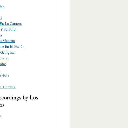
des
os
En La Cantera
 Y Su Ford
ta
s Mentira
me En El Portón
 Georgina
uieres
adre
a
aviota
ia Tiembla
ecordings by Los
os
s