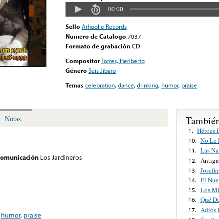
00:00
Sello
Arhoolie Records
Numero de Catalogo
7037
Formato de grabación
CD
Compositor
Torres, Heriberto
Género
Seis Jíbaro
Temas
celebration
,
dance
,
drinking
,
humor
,
praise
También
Notas
Héroes 
1.
No Le 
10.
Las Na
11.
 comunicación
Los Jardineros
Antigu
12.
Josefin
13.
El Nue
14.
Los Mi
15.
Qué Du
16.
Adiós 
17.
,
humor
,
praise