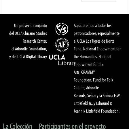
Un proyecto conjunto
Agradecemos a todos los
del UCLA Chicano Studies
patronicadores, especialmente
Research Center,
al UCLA Los Tigres de Norte
el Arhoolie Foundation,
Fund, National Endowment for
y del UCLA Digital Library
the Humanities, National
Endowment for the
Arts, GRAMMY
Foundation, Fund for Folk
Culture, Arhoolie
Records, Señor y la Señora E.W.
Littlefield Jr., y Edmund &
Jeannik Littlefield Foundation.
La Colección
Participantes en el proyecto