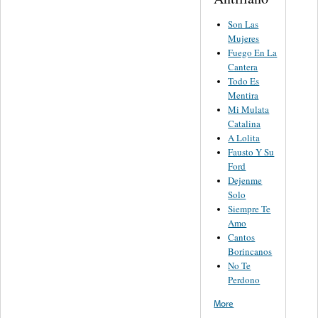
Son Las
Mujeres
Fuego En La
Cantera
Todo Es
Mentira
Mi Mulata
Catalina
A Lolita
Fausto Y Su
Ford
Dejenme
Solo
Siempre Te
Amo
Cantos
Borincanos
No Te
Perdono
More