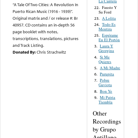
La Cantera
“A Tale Of Two Cities: A Revolution In
Fausto Y
22.
Puerto Rican Music (1916 - 1939)”.
Su Ford
Original matrix and / or release #: Br
A Lolita
23.
Todo Es
24.
40957. CD contains an in-depth 56
Mentira
page booklet with notes,
Espérame
25.
transcriptions, translations, pictures
En El Portón
and Track Listing.
Laura Y
3.
Georgina
Donated By:
Chris Strachwitz
Si Me
4.
Quieres
A Mi Madre
5.
Purupita
6.
Pobre
7.
Gaviota
Bon Ye
8.
Mi Patria
9.
Tiembla
Other
Recordings
by Grupo
Antillano