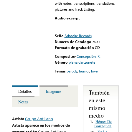
with notes, transcriptions, translations,
pictures and Track Listing.
Audio excerpt
Error loading media: File
could not be played
Sello
Arhoolie Records
Numero de Catalogo
7037
Formato de grabación
CD
Compositor
Concepción, R.
Género
plena danzonete
Temas
parody
,
humor
,
love
También
Detalles
Imagenes
en este
Notas
mismo
medio
Artista
Grupo Antillano
Héroes De
1.
Artista aparece en los medios de
Borinquen
comunicación
Grupo Antillano
No Le
10.