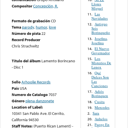
Llores
Compositor
Concepción, R.
Miguel
Las
11.
Navidades
Formato de grabación
CD
Antiguo
12.
Tema
parody
,
humor
,
love
Seis
Borinqueño
Número de pista
22
Josefina,
13.
Record Producer
Josefina
Chris Strachwitz
El Nuevo
14.
Governador
Los
15.
Título del álbum
Lamento Borincano
Misterios De
- Disc 1
Lenox
Qué
16.
Dulces Son
Las
Sello
Arhoolie Records
Canciones
País
USA
Adiós
17.
Numero de Catalogo
7037
Borinquen
Género
plena danzonete
Cusita
18.
Location of Label:
Mercedes
19.
Sara
10341 San Pablo Ave. El Cerrito,
2.
Anhelos
20.
California 94530
Fuego En
21.
Staff Notes:
(Puerto Rican Lament) -