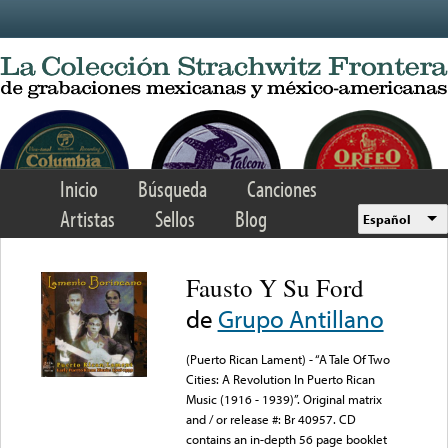
Skip to main content
Inicio
Búsqueda
Canciones
Artistas
Sellos
Blog
Español
Fausto Y Su Ford
de
Grupo Antillano
(Puerto Rican Lament) - “A Tale Of Two
Cities: A Revolution In Puerto Rican
Music (1916 - 1939)”. Original matrix
and / or release #: Br 40957. CD
contains an in-depth 56 page booklet