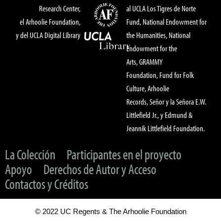
Research Center,
al UCLA Los Tigres de Norte
el Arhoolie Foundation,
Fund, National Endowment for
y del UCLA Digital Library
the Humanities, National
Endowment for the
Arts, GRAMMY
Foundation, Fund for Folk
Culture, Arhoolie
Records, Señor y la Señora E.W.
Littlefield Jr., y Edmund &
Jeannik Littlefield Foundation.
La Colección
Participantes en el proyecto
Apoyo
Derechos de Autor y Acceso
Contactos y Créditos
© 2022 UC Regents & The Arhoolie Foundation