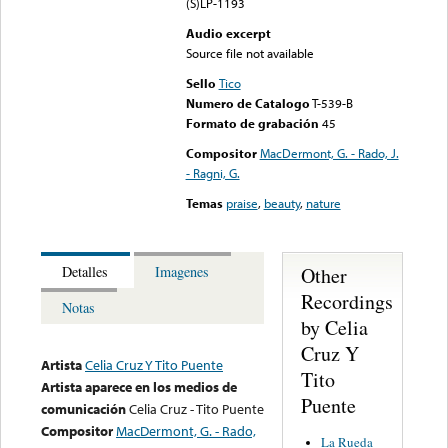
(S)LP-1193
Audio excerpt
Source file not available
Sello
Tico
Numero de Catalogo
T-539-B
Formato de grabación
45
Compositor
MacDermont, G. - Rado, J.
- Ragni, G.
Temas
praise
,
beauty
,
nature
Other
Detalles
Imagenes
Recordings
Notas
by Celia
Cruz Y
Artista
Celia Cruz Y Tito Puente
Tito
Artista aparece en los medios de
Puente
comunicación
Celia Cruz - Tito Puente
Compositor
MacDermont, G. - Rado,
La Rueda