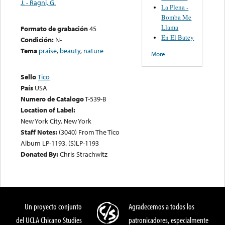
J. - Ragni, G.
La Plena -
Bomba Me
Llama
Formato de grabación
45
En El Batey
Condición:
N-
Tema
praise
,
beauty
,
nature
More
Sello
Tico
País
USA
Numero de Catalogo
T-539-B
Location of Label:
New York City, New York
Staff Notes:
(3040) From The Tico
Album LP-1193. (S)LP-1193
Donated By:
Chris Strachwitz
Un proyecto conjunto
Agradecemos a todos los
del UCLA Chicano Studies
patronicadores, especialmente