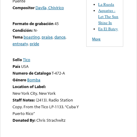
Puente
La Rueda
Compositor
Davila, Chivirico
Aquarius -
Let The Sun
Shine In
Formato de grabación
45
En El Batey
Condición:
N-
Tema
boasting
,
praise
,
dance
,
More
entreaty
,
pride
Sello
Tico
País
USA
Numero de Catalogo
T-472-A
Género
Bomba
Location of Label:
New York City, New York
Staff Notes:
(2413). Radio Station
Copy. From the Tico LP-1133. “Cuba Y
Puerto Rico”
Donated By:
Chris Strachwitz