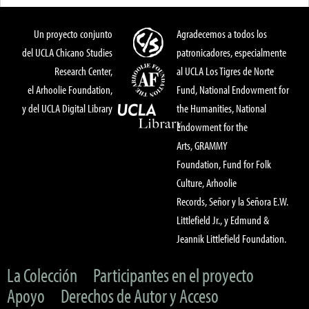
Un proyecto conjunto
Agradecemos a todos los
del UCLA Chicano Studies
patronicadores, especialmente
Research Center,
al UCLA Los Tigres de Norte
el Arhoolie Foundation,
Fund, National Endowment for
y del UCLA Digital Library
the Humanities, National
Endowment for the
Arts, GRAMMY
Foundation, Fund for Folk
Culture, Arhoolie
Records, Señor y la Señora E.W.
Littlefield Jr., y Edmund &
Jeannik Littlefield Foundation.
La Colección
Participantes en el proyecto
Apoyo
Derechos de Autor y Acceso