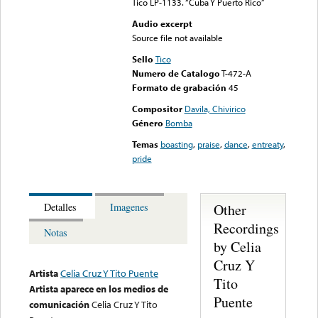
Tico LP-1133. “Cuba Y Puerto Rico”
Audio excerpt
Source file not available
Sello
Tico
Numero de Catalogo
T-472-A
Formato de grabación
45
Compositor
Davila, Chivirico
Género
Bomba
Temas
boasting
,
praise
,
dance
,
entreaty
,
pride
Other
Detalles
Imagenes
Recordings
Notas
by Celia
Cruz Y
Artista
Celia Cruz Y Tito Puente
Tito
Artista aparece en los medios de
Puente
comunicación
Celia Cruz Y Tito