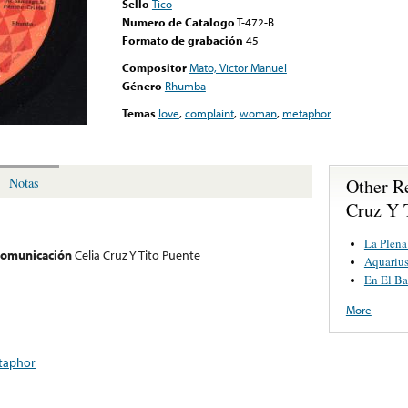
Sello
Tico
Numero de Catalogo
T-472-B
Formato de grabación
45
Compositor
Mato, Victor Manuel
Género
Rhumba
Temas
love
,
complaint
,
woman
,
metaphor
Other R
Notas
Cruz Y 
La Plen
 comunicación
Celia Cruz Y Tito Puente
Aquarius
En El Ba
More
taphor