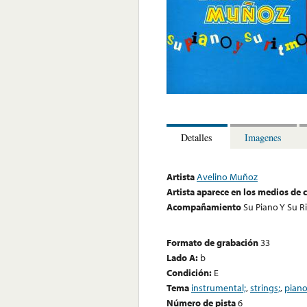
Detalles
Imagenes
Artista
Avelino Muñoz
Artista aparece en los medios de
Acompañamiento
Su Piano Y Su 
Formato de grabación
33
Lado A:
b
Condición:
E
Tema
instrumental;
,
strings;
,
piano
Número de pista
6