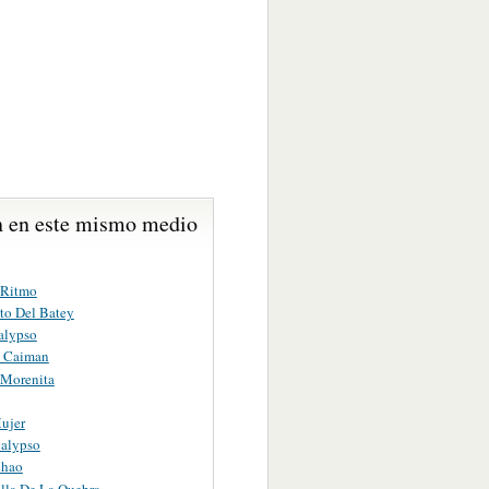
 en este mismo medio
 Ritmo
ito Del Batey
alypso
l Caiman
Morenita
ujer
alypso
chao
illa De La Quebra