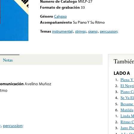
Numero de Catalogo
MVLP-27
Formato de grabación
33
Género
Calypso
Acompañamiento
Su Piano Y Su Ritmo
Temas
instrumental;
,
strings;
,
piano;
,
percussion;
También
Notas
LADO A
Plena Y
1.
 comunicación
Avelino Muñoz
El Negr
2.
Ritmo
Piano C
3.
Se Va E
4.
Besame 
5.
Matilda
6.
Linda M
1.
Ritmo C
2.
;
,
percussion;
Jarro Pi
3.
A La Or
4.