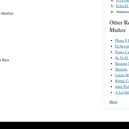
Echa El
5.
Armoni
6.
no Muñoz
Other R
Muñoz
Plena Y
El Negri
Piano C
Se Va El
o Rico
Besame 
Matilda
Linda M
Ritmo C
Jarro Pi
A La Ori
More