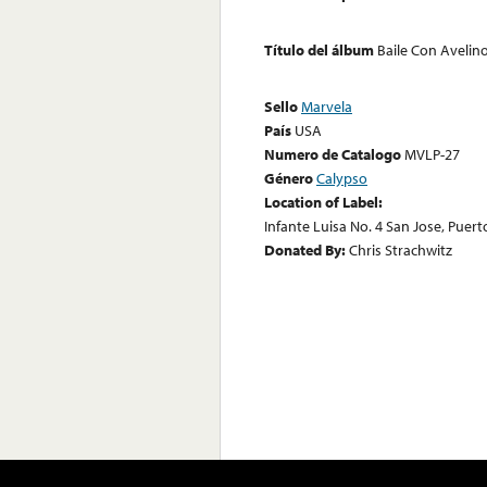
Título del álbum
Baile Con Aveli
Sello
Marvela
País
USA
Numero de Catalogo
MVLP-27
Género
Calypso
Location of Label:
Infante Luisa No. 4 San Jose, Puert
Donated By:
Chris Strachwitz