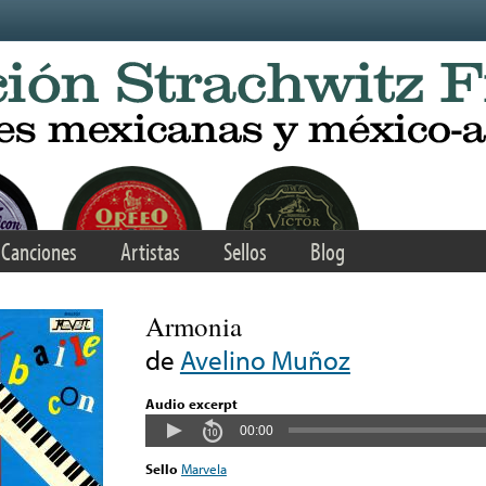
Canciones
Artistas
Sellos
Blog
Armonia
de
Avelino Muñoz
Audio excerpt
00:00
Sello
Marvela