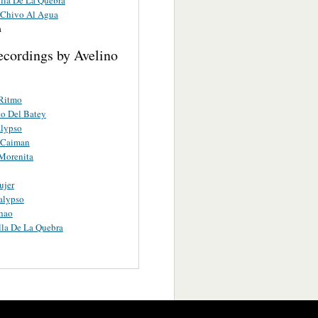
 Chivo Al Agua
a
ecordings by Avelino
 Ritmo
to Del Batey
alypso
 Caiman
Morenita
ujer
alypso
chao
lla De La Quebra