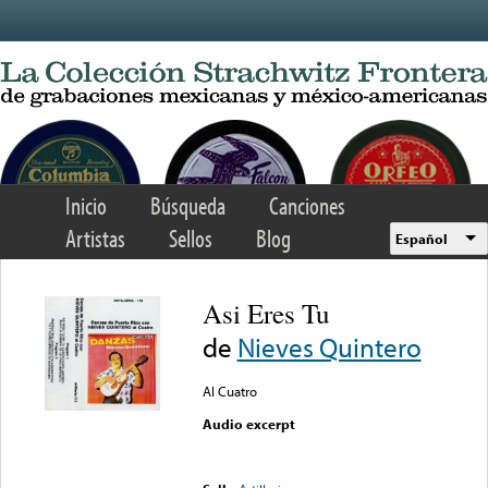
Skip to main content
Inicio
Búsqueda
Canciones
Artistas
Sellos
Blog
Español
Asi Eres Tu
de
Nieves Quintero
Al Cuatro
Audio excerpt
Error loading media: File
could not be played