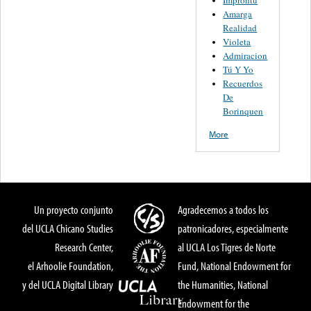
Improntu
Amarga
Realidad
Violeta
Admiracion
Tú Y Yo
Recuerdos
De
Borinquen
More
Un proyecto conjunto
Agradecemos a todos los
del UCLA Chicano Studies
patronicadores, especialmente
Research Center,
al UCLA Los Tigres de Norte
el Arhoolie Foundation,
Fund, National Endowment for
y del UCLA Digital Library
the Humanities, National
Endowment for the