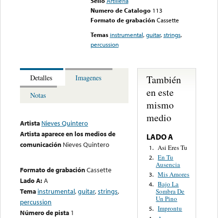
Sello
Artilleria
Numero de Catalogo
113
Formato de grabación
Cassette
Temas
instrumental
,
guitar
,
strings
,
percussion
También
Detalles
Imagenes
en este
Notas
mismo
medio
Artista
Nieves Quintero
Artista aparece en los medios de
LADO A
comunicación
Nieves Quintero
Asi Eres Tu
1.
En Tu
2.
Ausencia
Formato de grabación
Cassette
Mis Amores
3.
Lado A:
A
Bajo La
4.
Tema
instrumental
,
guitar
,
strings
,
Sombra De
Un Pino
percussion
Improntu
5.
Número de pista
1