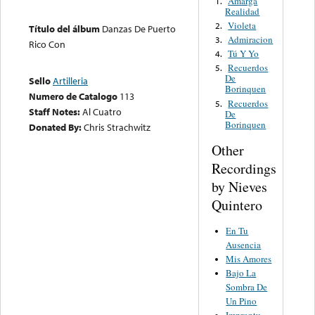
Amarga
1.
Realidad
Violeta
2.
Título del álbum
Danzas De Puerto
Admiracion
3.
Rico Con
Tú Y Yo
4.
Recuerdos
5.
De
Sello
Artilleria
Borinquen
Numero de Catalogo
113
Recuerdos
5.
Staff Notes:
Al Cuatro
De
Borinquen
Donated By:
Chris Strachwitz
Other
Recordings
by Nieves
Quintero
En Tu
Ausencia
Mis Amores
Bajo La
Sombra De
Un Pino