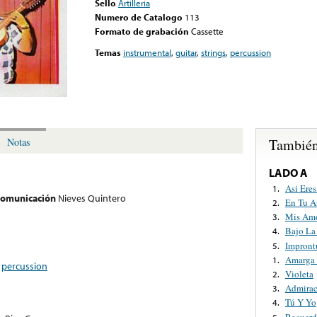
Sello
Artilleria
Numero de Catalogo
113
Formato de grabación
Cassette
Temas
instrumental
,
guitar
,
strings
,
percussion
También
Notas
LADO A
Asi Eres
1.
 comunicación
Nieves Quintero
En Tu A
2.
Mis Am
3.
Bajo La
4.
Impront
5.
Amarga 
1.
,
percussion
Violeta
2.
Admirac
3.
Tú Y Yo
4.
Recuerd
5.