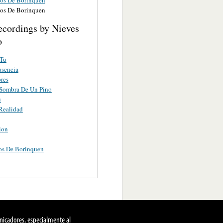
os De Borinquen
ecordings by Nieves
o
 Tu
usencia
res
 Sombra De Un Pino
u
Realidad
ion
os De Borinquen
nicadores, especialmente al