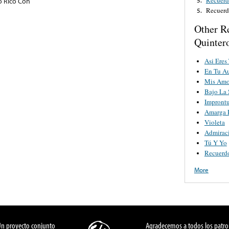
o Rico Con
Recuerd
5.
Other R
Quinter
Asi Eres
En Tu A
Mis Amo
Bajo La
Impront
Amarga 
Violeta
Admirac
Tú Y Yo
Recuerd
More
Un proyecto conjunto
Agradecemos a todos los patro