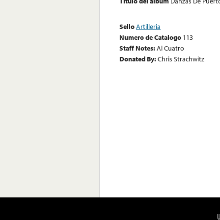
Título del álbum
Danzas De Puert
Sello
Artilleria
Numero de Catalogo
113
Staff Notes:
Al Cuatro
Donated By:
Chris Strachwitz