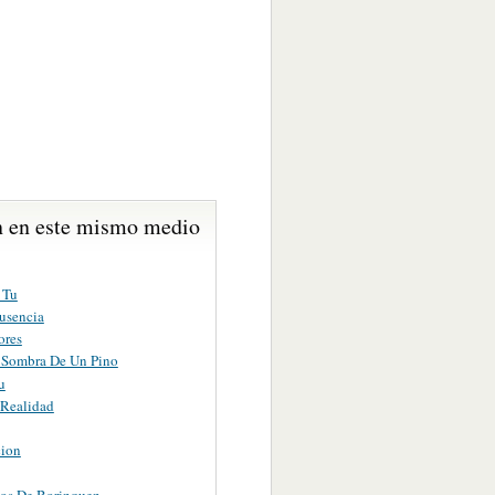
 en este mismo medio
 Tu
usencia
ores
 Sombra De Un Pino
u
Realidad
ion
os De Borinquen