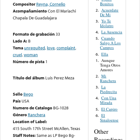
Bonitos
Compositor
Reyna, Cornelio
Acuerdate
2.
Acompañamiento
Con El Mariachi
De Mi
Chapala De Guadalajara
Yo Te
3.
Idolatro
La Ausencia
4.
Formato de grabación
33
Cuando
5.
Lado A:
B
Salgo A Los
Tema
unrequited
,
love
,
complaint
,
Campos
Ella
6.
cruel
,
woman
Aunque
1.
Número de pista
1
Tenga Otros
Amores
Mi
2.
Título del álbum
Luis Perez Meza
Ranchera
La
3.
Piedrecita
Sello
Bego
Con Una
4.
País
USA
Mirada
Numero de Catalogo
BG-1028
El Capiro
5.
Género
Ranchera
El
6.
Sinaloense
Location of Label:
415 South 17th Street McAllen, Texas
Other
Staff Notes:
Same as LP Bego Bg-
Recordings