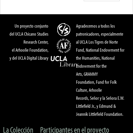
Un proyecto conjunto
Agradecemos a todos los
del UCLA Chicano Studies
patronicadores, especialmente
Research Center,
al UCLA Los Tigres de Norte
el Arhoolie Foundation,
Fund, National Endowment for
y del UCLA Digital Library
the Humanities, National
Endowment for the
Arts, GRAMMY
Foundation, Fund for Folk
Culture, Arhoolie
Records, Señor y la Señora E.W.
Littlefield Jr., y Edmund &
Jeannik Littlefield Foundation.
La Colección
Participantes en el proyecto