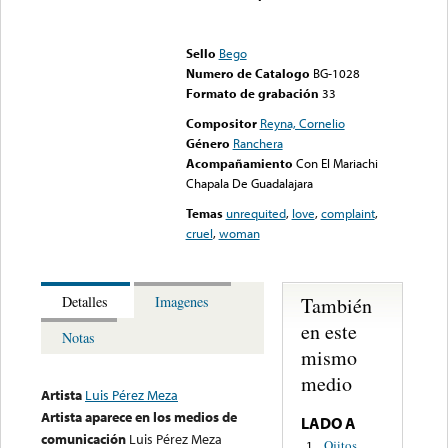
Error loading media: File
could not be played
Sello
Bego
Numero de Catalogo
BG-1028
Formato de grabación
33
Compositor
Reyna, Cornelio
Género
Ranchera
Acompañamiento
Con El Mariachi
Chapala De Guadalajara
Temas
unrequited
,
love
,
complaint
,
cruel
,
woman
También
Detalles
Imagenes
en este
Notas
mismo
medio
Artista
Luis Pérez Meza
Artista aparece en los medios de
LADO A
comunicación
Luis Pérez Meza
Ojitos
1.