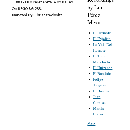
11003 - Luis Perez Meza. Also Issued
by Luis
On BEGO BG-233.
Pérez
Donated By:
Chris Strachwitz
Meza
El Herrante
El Frijolito
La Vida Del
Hombre
El Toro
Manchado
El Huizache
El Bandido
Felipe
Angeles
El Barzón
Juan
Carrasco
Martin
Elenes
More