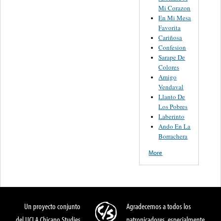
Mi Corazon
En Mi Mesa
Favorita
Cariñosa
Confesion
Sarape De
Colores
Amigo
Vendaval
Llanto De
Los Pobres
Laberinto
Ando En La
Borrachera
More
Un proyecto conjunto
Agradecemos a todos los
del UCLA Chicano Studies
patronicadores, especialmente