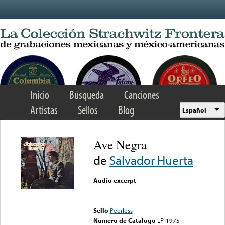
Skip to main content
Inicio
Búsqueda
Canciones
Artistas
Sellos
Blog
Español
Ave Negra
de
Salvador Huerta
Audio excerpt
Error loading media: File
could not be played
Sello
Peerless
Numero de Catalogo
LP-1975