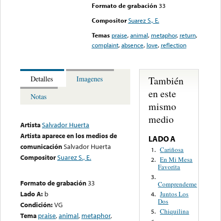
Formato de grabación
33
Compositor
Suarez S., E.
Temas
praise
,
animal
,
metaphor
,
return
,
complaint
,
absence
,
love
,
reflection
También
Detalles
Imagenes
en este
Notas
mismo
medio
Artista
Salvador Huerta
Artista aparece en los medios de
LADO A
comunicación
Salvador Huerta
Cariñosa
1.
Compositor
Suarez S., E.
En Mi Mesa
2.
Favorita
3.
Formato de grabación
33
Comprendeme
Lado A:
b
Juntos Los
4.
Dos
Condición:
VG
Chiquilina
5.
Tema
praise
,
animal
,
metaphor
,