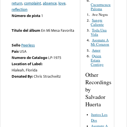
6.
return
,
complaint
,
absence
,
love
,
Cucurrucucu
Paloma
reflection
Ave Negra
1.
Número de pista
1
Sangre
2.
Caliente
Toda Una
Título del álbum
En Mi Mesa Favorita
3.
Vida
Asomate A
4.
Mi Corazon
Sello
Peerless
Amor
5.
País
USA
Quien
6.
Numero de Catalogo
LP-1975
Estara
Location of Label:
Contigo
Hialeah, Florida
Other
Donated By:
Chris Strachwitz
Recordings
by
Salvador
Huerta
Juntos Los
Dos
Asomate A