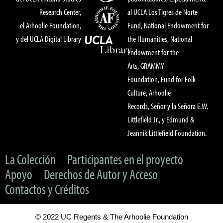
Research Center,
al UCLA Los Tigres de Norte
el Arhoolie Foundation,
Fund, National Endowment for
y del UCLA Digital Library
the Humanities, National
Endowment for the
Arts, GRAMMY
Foundation, Fund for Folk
Culture, Arhoolie
Records, Señor y la Señora E.W.
Littlefield Jr., y Edmund &
Jeannik Littlefield Foundation.
La Colección
Participantes en el proyecto
Apoyo
Derechos de Autor y Acceso
Contactos y Créditos
© 2022 UC Regents & The Arhoolie Foundation