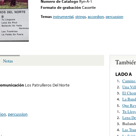
Numero de Catalogo
Ryn-A-1
Formato de grabación
Cassette
Temas
instrumental
,
strings
,
accordion
,
percussion
También
Notas
LADO A
Camino 
1.
 comunicación
Los Patrulleros Del Norte
Una Vil
2.
El Chor
3.
La Band
4.
Que Rev
5.
Tu Lleg
1.
dion
,
percussion
Lena De
2.
Bailand
3.
Las Tran
4.
La Fald
5.