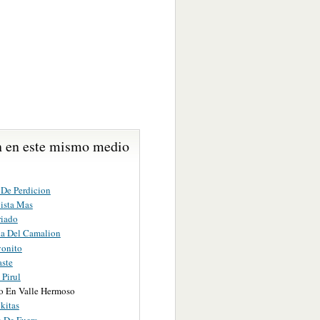
 en este mismo medio
De Perdicion
lista Mas
riado
a Del Camalion
onito
aste
 Pirul
o En Valle Hermoso
kitas
a De Fuera