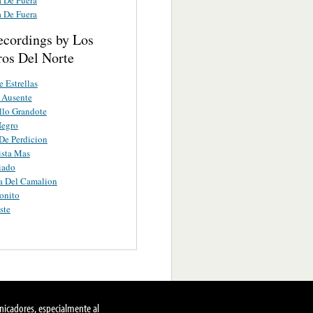
a De Fuera
ecordings by Los
ros Del Norte
 Estrellas
 Ausente
llo Grandote
Negro
De Perdicion
ista Mas
iado
a Del Camalion
onito
ste
nicadores, especialmente al