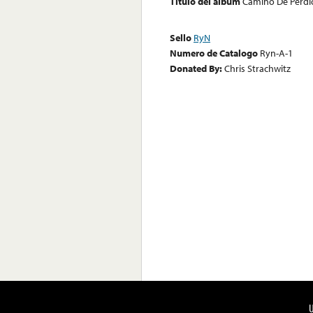
Título del álbum
Camino De Perdi
Sello
RyN
Numero de Catalogo
Ryn-A-1
Donated By:
Chris Strachwitz