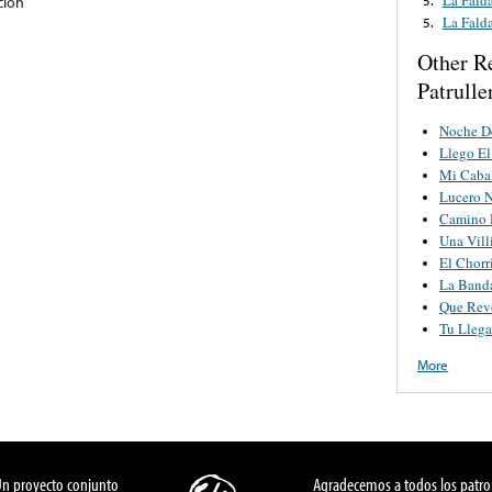
cion
La Fald
5.
Other R
Patrulle
Noche De
Llego El
Mi Caba
Lucero 
Camino 
Una Vill
El Chorr
La Band
Que Rev
Tu Llega
More
Un proyecto conjunto
Agradecemos a todos los patro