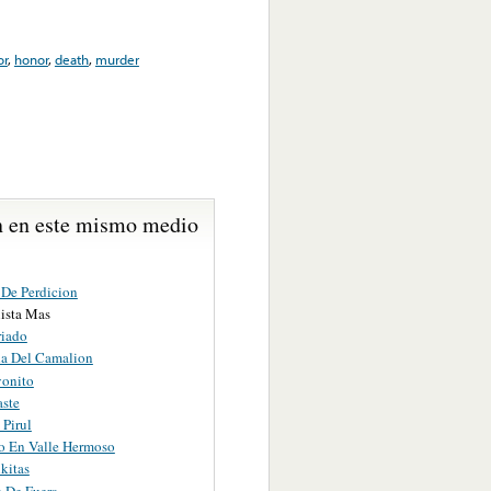
or
,
honor
,
death
,
murder
 en este mismo medio
De Perdicion
lista Mas
riado
a Del Camalion
onito
aste
 Pirul
o En Valle Hermoso
kitas
a De Fuera