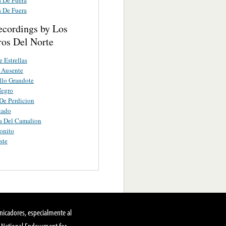
a De Fuera
ecordings by Los
ros Del Norte
 Estrellas
 Ausente
llo Grandote
Negro
De Perdicion
iado
a Del Camalion
onito
ste
nicadores, especialmente al
, National Endowment for