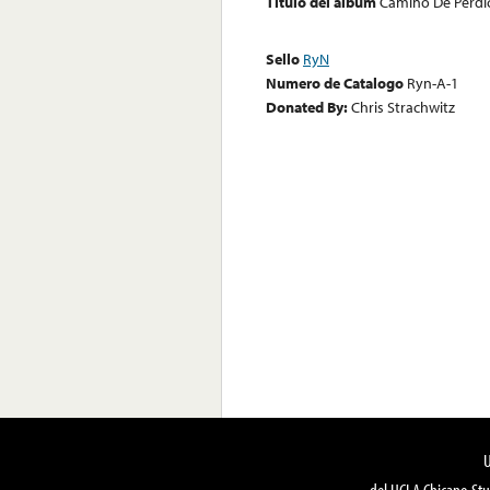
Título del álbum
Camino De Perdi
Sello
RyN
Numero de Catalogo
Ryn-A-1
Donated By:
Chris Strachwitz
del UCLA Chicano Stu