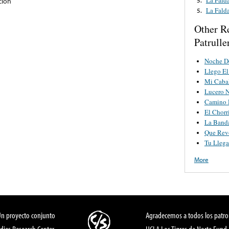
cion
La Fald
5.
Other R
Patrulle
Noche De
Llego El
Mi Caba
Lucero 
Camino 
El Chorr
La Band
Que Rev
Tu Llega
More
Un proyecto conjunto
Agradecemos a todos los patro
dies Research Center,
UCLA Los Tigres de Norte Fund