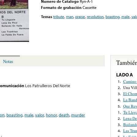
Numero de Catalogo
Ryn-A-1
Formato de grabación
Cassette
Temas
tribute
,
man
,
praise
,
revolution
,
boasting
,
male
,
val
También
Notas
LADO A
Camino 
1.
 comunicación
Los Patrulleros Del Norte
Una Vil
2.
El Chor
3.
La Band
4.
Que Rev
5.
Tu Lleg
1.
ion
,
boasting
,
male
,
valor
,
honor
,
death
,
murder
Lena De
2.
Bailand
3.
Las Tran
4.
La Fald
5.