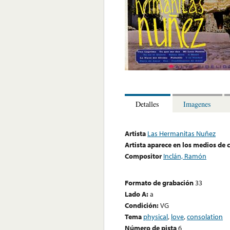
Detalles
Imagenes
Artista
Las Hermanitas Nuñez
Artista aparece en los medios de
Compositor
Inclán, Ramón
Formato de grabación
33
Lado A:
a
Condición:
VG
Tema
physical
,
love
,
consolation
Número de pista
6