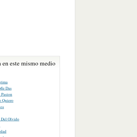
 en este mismo medio
rima
Me Das
 Pasion
e Quiero
ios
 Del Olvido
o
rdad