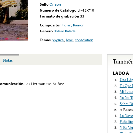
Sello
Orfeon
Numero de Catalogo
LP-12-710
Formato de grabación
33
Compositor
Inclán, Ramón
Género
Bolero Balada
Temas
physical
,
love
,
consolation
También
Notas
LADO A
Una Lág
1.
 comunicación
Las Hermanitas Nuñez
Tu Que 
2.
Mi Loca
3.
Ya No T
4.
Sabra D
5.
A Besos
6.
La Nave
1.
Puñalit
2.
Y Es Ve
3.