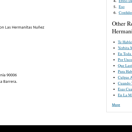
Ebrio D
4.
Eso
5.
Confide
6.
Other R
Con Las Hermanitas Nuñez
Hermani
Te Hable
Yerbita 
En Toda
Por Unos
Que Las
Pura Hab
rnia 90006
Culpas A
a Barrera.
Cuando 
Esas Cua
En La M
More