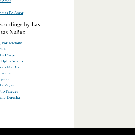
e Amor
ncias De Amor
ecordings by Las
tas Nuñez
, Por Telefono
Mala
 La Chapa
 Ojitos Verdes
tima Me Das
laduria
jenas
Te Vayas
tro Paredes
ano Derecha