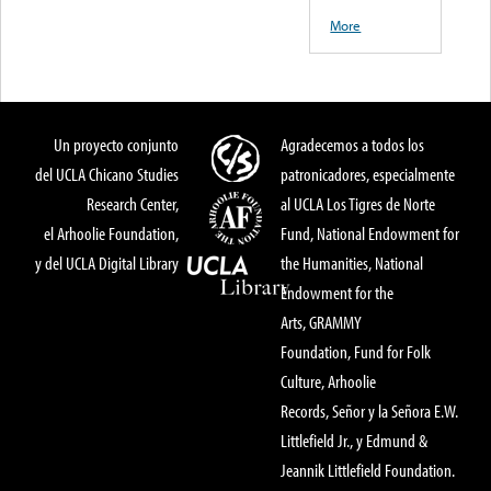
More
Un proyecto conjunto
Agradecemos a todos los
del UCLA Chicano Studies
patronicadores, especialmente
Research Center,
al UCLA Los Tigres de Norte
el Arhoolie Foundation,
Fund, National Endowment for
y del UCLA Digital Library
the Humanities, National
Endowment for the
Arts, GRAMMY
Foundation, Fund for Folk
Culture, Arhoolie
Records, Señor y la Señora E.W.
Littlefield Jr., y Edmund &
Jeannik Littlefield Foundation.