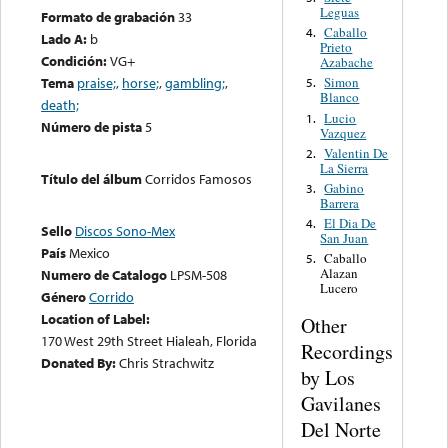
Leguas
Formato de grabación
33
Caballo
4.
Lado A:
b
Prieto
Condición:
VG+
Azabache
Tema
praise;
,
horse;
,
gambling;
,
Simon
5.
Blanco
death;
Lucio
1.
Número de pista
5
Vazquez
Valentin De
2.
La Sierra
Título del álbum
Corridos Famosos
Gabino
3.
Barrera
El Dia De
4.
Sello
Discos Sono-Mex
San Juan
País
Mexico
Caballo
5.
Alazan
Numero de Catalogo
LPSM-508
Lucero
Género
Corrido
Location of Label:
Other
170 West 29th Street Hialeah, Florida
Recordings
Donated By:
Chris Strachwitz
by Los
Gavilanes
Del Norte