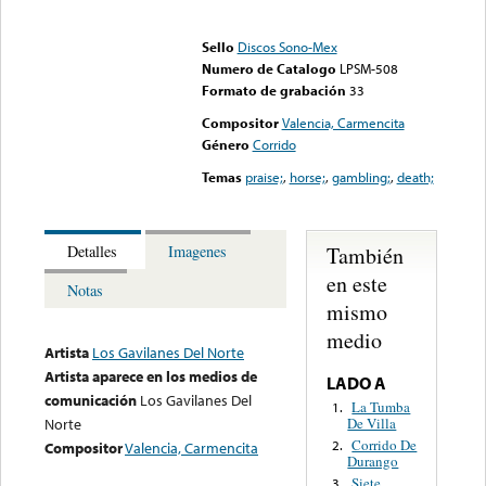
Error loading media: File
could not be played
Sello
Discos Sono-Mex
Numero de Catalogo
LPSM-508
Formato de grabación
33
Compositor
Valencia, Carmencita
Género
Corrido
Temas
praise;
,
horse;
,
gambling;
,
death;
También
Detalles
Imagenes
en este
Notas
mismo
medio
Artista
Los Gavilanes Del Norte
Artista aparece en los medios de
LADO A
comunicación
Los Gavilanes Del
La Tumba
1.
De Villa
Norte
Corrido De
2.
Compositor
Valencia, Carmencita
Durango
Siete
3.