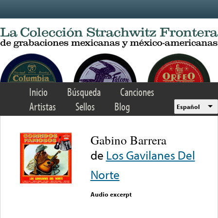
Skip to main content
Inicio
Búsqueda
Canciones
Artistas
Sellos
Blog
Español
Gabino Barrera
de
Los Gavilanes Del
Norte
Audio excerpt
Error loading media: File
could not be played