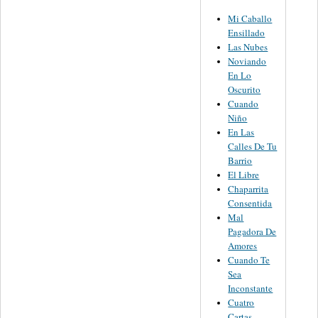
Mi Caballo
Ensillado
Las Nubes
Noviando
En Lo
Oscurito
Cuando
Niño
En Las
Calles De Tu
Barrio
El Libre
Chaparrita
Consentida
Mal
Pagadora De
Amores
Cuando Te
Sea
Inconstante
Cuatro
Cartas