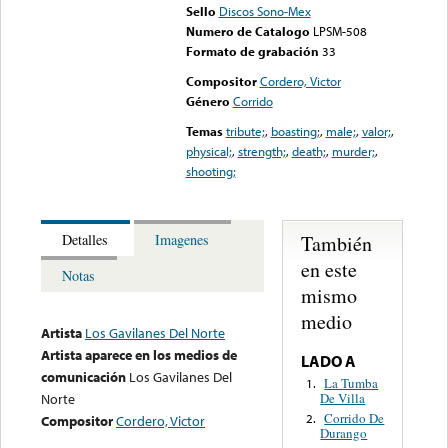
Sello
Discos Sono-Mex
Numero de Catalogo
LPSM-508
Formato de grabación
33
Compositor
Cordero, Victor
Género
Corrido
Temas
tribute;
,
boasting;
,
male;
,
valor;
,
physical;
,
strength;
,
death;
,
murder;
,
shooting;
También
Detalles
Imagenes
en este
Notas
mismo
medio
Artista
Los Gavilanes Del Norte
Artista aparece en los medios de
LADO A
comunicación
Los Gavilanes Del
La Tumba
1.
De Villa
Norte
Corrido De
2.
Compositor
Cordero, Victor
Durango