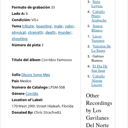
Siete
3.
Leguas
Formato de grabación
33
Caballo
4.
Lado A:
b
Prieto
Condición:
VG+
Azabache
Tema
tribute;
,
boasting;
,
male;
,
valor;
,
Simon
5.
Blanco
physical;
,
strength;
,
death;
,
murder;
,
Lucio
1.
shooting;
Vazquez
Número de pista
3
Valentin De
2.
La Sierra
Gabino
3.
Título del álbum
Corridos Famosos
Barrera
El Dia De
4.
San Juan
Sello
Discos Sono-Mex
Caballo
5.
Alazan
País
Mexico
Lucero
Numero de Catalogo
LPSM-508
Género
Corrido
Other
Location of Label:
Recordings
170 West 29th Street Hialeah, Florida
by Los
Donated By:
Chris Strachwitz
Gavilanes
Del Norte