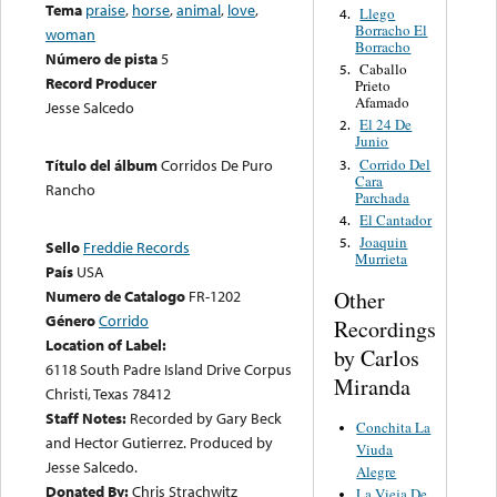
Tema
praise
,
horse
,
animal
,
love
,
Llego
4.
Borracho El
woman
Borracho
Número de pista
5
Caballo
5.
Record Producer
Prieto
Afamado
Jesse Salcedo
El 24 De
2.
Junio
Corrido Del
Título del álbum
Corridos De Puro
3.
Cara
Rancho
Parchada
El Cantador
4.
Joaquin
5.
Sello
Freddie Records
Murrieta
País
USA
Other
Numero de Catalogo
FR-1202
Género
Corrido
Recordings
Location of Label:
by Carlos
6118 South Padre Island Drive Corpus
Miranda
Christi, Texas 78412
Staff Notes:
Recorded by Gary Beck
Conchita La
and Hector Gutierrez. Produced by
Viuda
Jesse Salcedo.
Alegre
Donated By:
Chris Strachwitz
La Vieja De