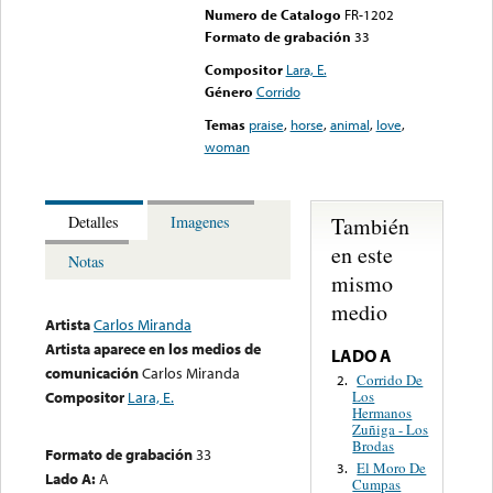
Numero de Catalogo
FR-1202
Formato de grabación
33
Compositor
Lara, E.
Género
Corrido
Temas
praise
,
horse
,
animal
,
love
,
woman
También
Detalles
Imagenes
en este
Notas
mismo
medio
Artista
Carlos Miranda
Artista aparece en los medios de
LADO A
comunicación
Carlos Miranda
Corrido De
2.
Los
Compositor
Lara, E.
Hermanos
Zuñiga - Los
Brodas
Formato de grabación
33
El Moro De
3.
Lado A:
A
Cumpas