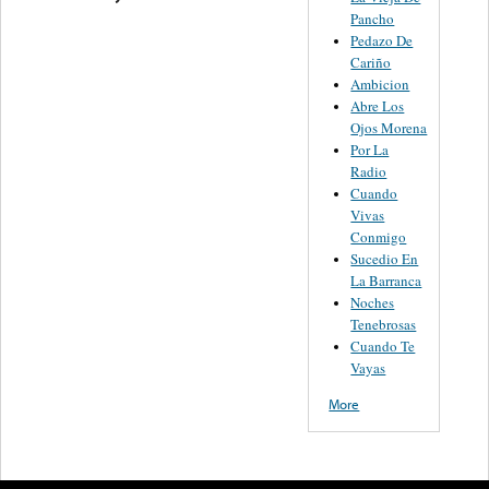
Pancho
Pedazo De
Cariño
Ambicion
Abre Los
Ojos Morena
Por La
Radio
Cuando
Vivas
Conmigo
Sucedio En
La Barranca
Noches
Tenebrosas
Cuando Te
Vayas
More