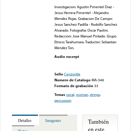
Investigacion: Agustin Pimentel Diaz -
Jesus Herrera Pimentel - Alejandro
Mendez Rojas. Grabacion De Campo:
Jesus Sanchez Padilla - Rodolfo Sanchez
Alvarado. Fotografia: Oscar Paolini.
Redaccion: Jose Manuel Pintado. Grupo
Etnico: Tarahumara. Traductor: Sebastian
Mendez Ton.
Audio excerpt
Error loading media: File
could not be played
Sello
Cenzontle
Numero de Catalogo
MA-346
Formato de grabación
33
Temas
vocal
,
woman
,
strings
,
percussion
También
Detalles
Imagenes
en este
Notas