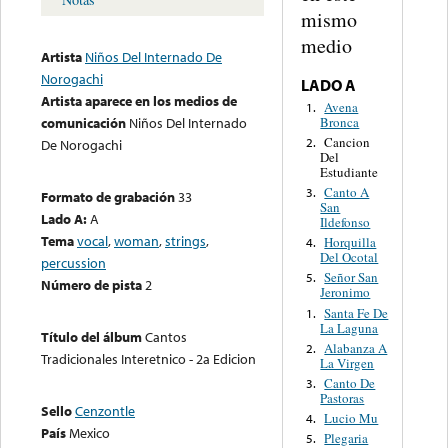
mismo
medio
Artista
Niños Del Internado De
Norogachi
LADO A
Artista aparece en los medios de
Avena
1.
Bronca
comunicación
Niños Del Internado
Cancion
2.
De Norogachi
Del
Estudiante
Canto A
3.
Formato de grabación
33
San
Lado A:
A
Ildefonso
Tema
vocal
,
woman
,
strings
,
Horquilla
4.
Del Ocotal
percussion
Señor San
5.
Número de pista
2
Jeronimo
Santa Fe De
1.
La Laguna
Título del álbum
Cantos
Alabanza A
2.
Tradicionales Interetnico - 2a Edicion
La Virgen
Canto De
3.
Pastoras
Sello
Cenzontle
Lucio Mu
4.
País
Mexico
Plegaria
5.