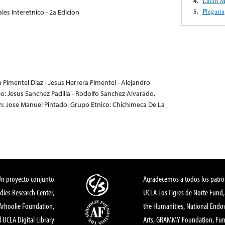
Lucio 
4.
Plegaria
5.
les Interetnico - 2a Edicion
 Pimentel Diaz - Jesus Herrera Pimentel - Alejandro
 Jesus Sanchez Padilla - Rodolfo Sanchez Alvarado.
on: Jose Manuel Pintado. Grupo Etnico: Chichimeca De La
Un proyecto conjunto
Agradecemos a todos los patro
dies Research Center,
UCLA Los Tigres de Norte Fund
 Arhoolie Foundation,
the Humanities, National End
l UCLA Digital Library
Arts, GRAMMY Foundation, Fund