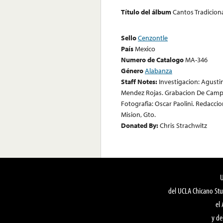
Título del álbum
Cantos Tradiciona
Sello
Cenzontle
País
Mexico
Numero de Catalogo
MA-346
Género
Alabanza
Staff Notes:
Investigacion: Agustin
Mendez Rojas. Grabacion De Campo:
Fotografia: Oscar Paolini. Redacci
Mision, Gto.
Donated By:
Chris Strachwitz
del UCLA Chicano Stu
el
y de