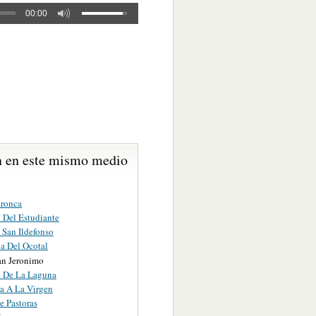
00:00
 en este mismo medio
ronca
 Del Estudiante
 San Ildefonso
la Del Ocotal
an Jeronimo
e De La Laguna
a A La Virgen
e Pastoras