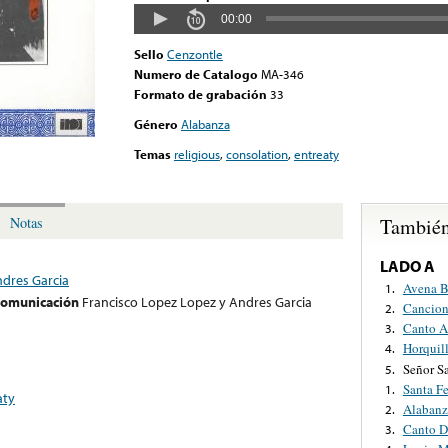
00:00
Sello
Cenzontle
Numero de Catalogo
MA-346
Formato de grabación
33
Género
Alabanza
Temas
religious
,
consolation
,
entreaty
También
Notas
LADO A
ndres Garcia
Avena B
1.
 comunicación
Francisco Lopez Lopez y Andres Garcia
Cancion
2.
Canto A
3.
Horquil
4.
Señor S
5.
Santa F
1.
aty
Alabanz
2.
Canto D
3.