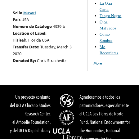
La Otra
Carta
Sello
Musart
Tango Negro
País
USA
Ojos
Numero de Catalogo
4339-b
Malvados
Location of Label:
Como
Hialeah, Florida USA
Sombra
Me
Transfer Date:
Tuesday, March 3,
Recordaras
2020
Donated By:
Chris Strachwitz
More
Un proyecto conjunto
Agradecemos a todos los
del UCLA Chicano Studies
patronicadores, especialmente
Research Center,
al UCLA Los Tigres de Norte
el Arhoolie Foundation,
Fund, National Endowment for
y del UCLA Digital Library
the Humanities, National
Endowment for the