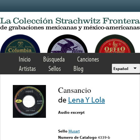
Skip to main content
Inicio
Búsqueda
Canciones
Artistas
Sellos
Blog
Español
Cansancio
de
Lena Y Lola
Audio excerpt
Error loading media: File
could not be played
Sello
Musart
Numero de Catalogo
4339-b