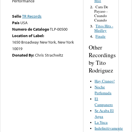
Performance
Mio
Cara De
2.
Payaso -
Cuando
Sello
TR Records
Cuando
País
USA
Titos Hits -
3.
Numero de Catalogo
TLP-00500
Medley
Location of Label:
Finale
4.
1650 Broadway New York, New York
Other
10019
Recordings
Donated By:
Chris Strachwitz
by Tito
Rodriguez
Hay Craneo!
Noche
Perfumada
El
Campanero
Se Acaba El
Agua
La Yuca
Indefinitivamente