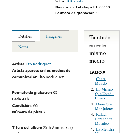
Sello
TR Records
Numero de Catalogo
TLP-00500
Formato de grabación
33
También
Detalles
Imagenes
en este
Notas
mismo
medio
Artista
Tito Rodriguez
Artista aparece en los medios de
LADO A
comunicación
Tito Rodriguez
Canta
1.
Mundo
Lo Mismo
2.
Formato de grabación
33
Que Usted -
Como
Lado A:
b
Dime Que
3.
Condición:
VG
Me Quieres
Número de pista
2
Rafael
4.
Hernandez
Mosaico
Título del álbum
25th Anniversary
La Mentira -
1.