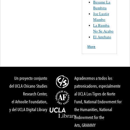
Besame La
Bembita
Joe Lustig
Mambo
La Rumba
No Se Acabo
El Arrebato
More
Un proyecto conjunto
Agradecemos a todos los
del UCLA Chicano Studies
patronicadores, especialmente
Research Center,
al UCLA Los Tigres de Norte
el Arhoolie Foundation,
Fund, National Endowment for
y del UCLA Digital Library
the Humanities, National
Endowment for the
Arts, GRAMMY