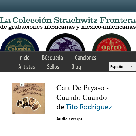
Skip to main content
Inicio
Búsqueda
Canciones
Artistas
Sellos
Blog
Español
Cara De Payaso -
Cuando Cuando
de
Tito Rodriguez
Audio excerpt
Error loading media: File
could not be played