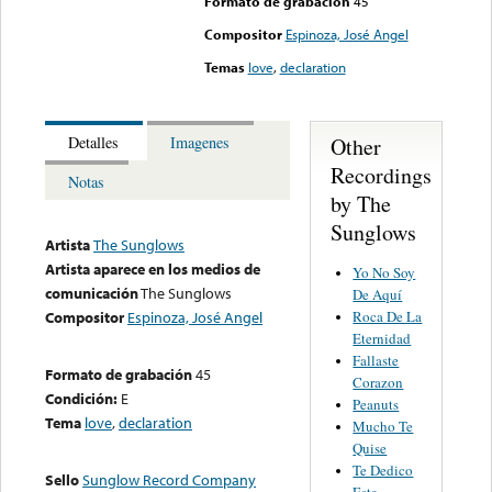
Formato de grabación
45
Compositor
Espinoza, José Angel
Temas
love
,
declaration
Other
Detalles
Imagenes
Recordings
Notas
by The
Sunglows
Artista
The Sunglows
Artista aparece en los medios de
Yo No Soy
comunicación
The Sunglows
De Aquí
Roca De La
Compositor
Espinoza, José Angel
Eternidad
Fallaste
Formato de grabación
45
Corazon
Condición:
E
Peanuts
Tema
love
,
declaration
Mucho Te
Quise
Te Dedico
Sello
Sunglow Record Company
Esta