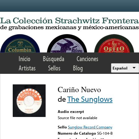
Skip to main content
Inicio
Búsqueda
Canciones
Artistas
Sellos
Blog
Español
Cariño Nuevo
de
The Sunglows
Audio excerpt
Source file not available
Sello
Sunglow Record Company
Numero de Catalogo
SG-104-B