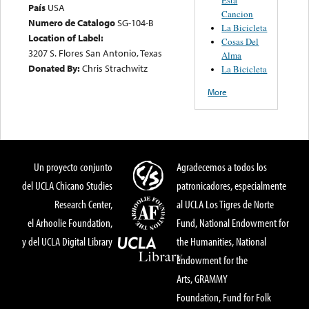
País
USA
Cancion
Numero de Catalogo
SG-104-B
La Bicicleta
Location of Label:
Cosas Del
3207 S. Flores San Antonio, Texas
Alma
Donated By:
Chris Strachwitz
La Bicicleta
More
Un proyecto conjunto
Agradecemos a todos los
del UCLA Chicano Studies
patronicadores, especialmente
Research Center,
al UCLA Los Tigres de Norte
el Arhoolie Foundation,
Fund, National Endowment for
y del UCLA Digital Library
the Humanities, National
Endowment for the
Arts, GRAMMY
Foundation, Fund for Folk