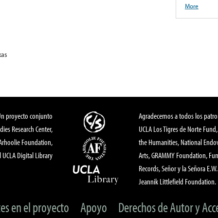
More
xas
Un proyecto conjunto
Agradecemos a todos los patro
dies Research Center,
UCLA Los Tigres de Norte Fund
 Arhoolie Foundation,
the Humanities, National End
l UCLA Digital Library
Arts, GRAMMY Foundation, Fund
Records, Señor y la Señora E.W. 
Jeannik Littlefield Foundation.
tes en el proyecto
Apoyo
Derechos de Autor y Acc