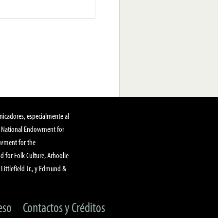
nicadores, especialmente al
, National Endowment for
owment for the
 for Folk Culture, Arhoolie
Littlefield Jr., y Edmund &
eso
Contactos y Créditos