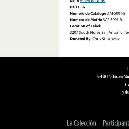
Sello
Amen Records
País
USA
Numero de Catalogo
AM-5001-B
Numero de Matriz
SGS-5001-B
Location of Label:
3207 South Flores San Antonio, Te
Donated By:
Chris Strachwitz
del UCLA Chicano Stu
el
y de
La Colección
Participan