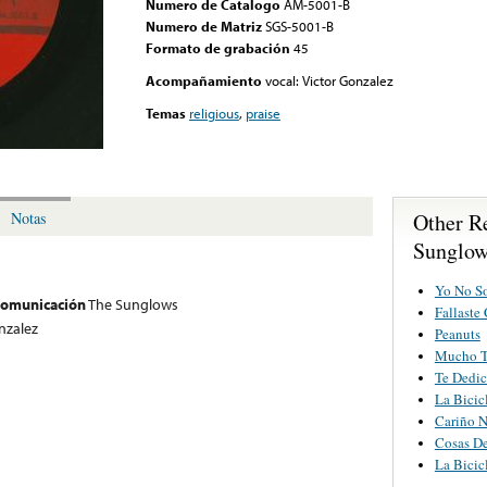
Numero de Catalogo
AM-5001-B
Numero de Matriz
SGS-5001-B
Formato de grabación
45
Acompañamiento
vocal: Victor Gonzalez
Temas
religious
,
praise
Other R
Notas
Sunglo
Yo No S
 comunicación
The Sunglows
Fallaste
onzalez
Peanuts
Mucho T
Te Dedic
La Bicic
Cariño 
Cosas D
La Bicic