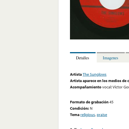
Detalles
Imagenes
Artista
The Sunglows
Artista aparece en los medios de
Acompañamiento
vocal: Victor G
Formato de grabación
45
Condición:
N
Tema
religious
,
praise