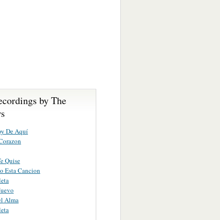
ecordings by The
ws
oy De Aquí
 Corazon
e Quise
o Esta Cancion
leta
Nuevo
el Alma
leta