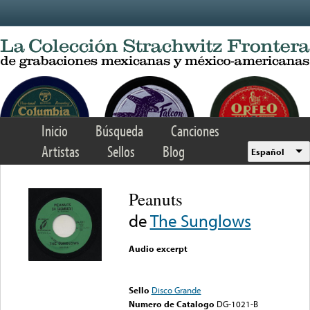
Skip to main content
Inicio
Búsqueda
Canciones
Artistas
Sellos
Blog
Español
Peanuts
de
The Sunglows
Audio excerpt
Error loading media: File
could not be played
Sello
Disco Grande
Numero de Catalogo
DG-1021-B