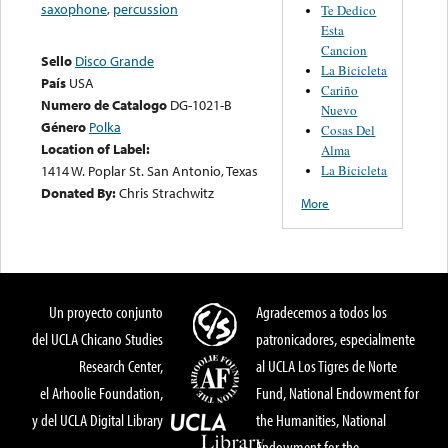
saxophone
,
percussion
Te Dedico
Esta
Cancion
Sello
Disco Grande
La Bicicleta
País
USA
Cariño
Numero de Catalogo
DG-1021-B
Nuevo
Género
Polka
Cosas Del
Location of Label:
Alma
La Bicicleta
1414 W. Poplar St. San Antonio, Texas
Donated By:
Chris Strachwitz
More
Un proyecto conjunto
Agradecemos a todos los
del UCLA Chicano Studies
patronicadores, especialmente
Research Center,
al UCLA Los Tigres de Norte
el Arhoolie Foundation,
Fund, National Endowment for
y del UCLA Digital Library
the Humanities, National
Endowment for the