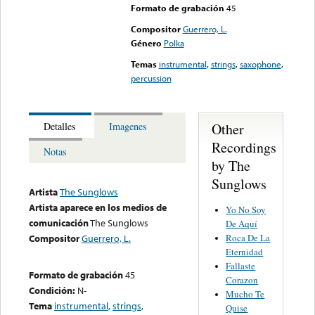
Formato de grabación
45
Compositor
Guerrero, L.
Género
Polka
Temas
instrumental
,
strings
,
saxophone
,
percussion
Other
Detalles
Imagenes
Recordings
Notas
by The
Sunglows
Artista
The Sunglows
Artista aparece en los medios de
Yo No Soy
comunicación
The Sunglows
De Aquí
Roca De La
Compositor
Guerrero, L.
Eternidad
Fallaste
Formato de grabación
45
Corazon
Condición:
N-
Mucho Te
Tema
instrumental
,
strings
,
Quise