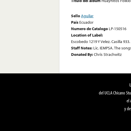
Título del álbum
Huaynitos Folkl
Sello
Aguilar
País
Ecuador
Numero de Catalogo
LP-150516
Location of Label:
Escobedo 1219 Y Velez. Casilla 933
Staff Notes:
Lic. IEMPSA. The songs
Donated By:
Chris Strachwitz
del UCLA Chicano Stu
el
y de