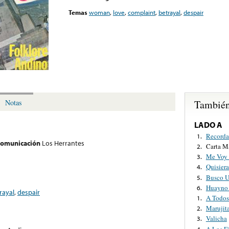
Temas
woman
,
love
,
complaint
,
betrayal
,
despair
También
Notas
LADO A
Recorda
1.
 comunicación
Los Herrantes
Carta M
2.
Me Voy
3.
Quisiera
4.
Busco 
5.
Huayno 
6.
rayal
,
despair
A Todos
1.
Marujit
2.
Valicha
3.
A Los F
4.