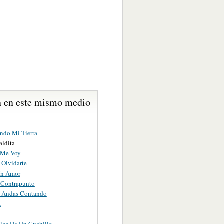
 en este mismo medio
ndo Mi Tierra
aldita
 Me Voy
 Olvidarte
Un Amor
Contrapunto
 Andas Contando
a
ilos De Un Cuchillo