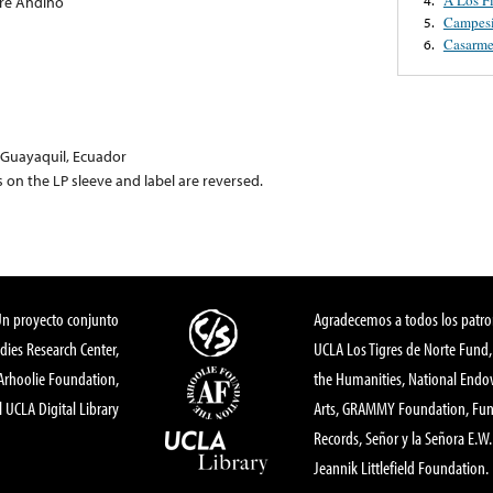
ore Andino
Campes
5.
Casarme
6.
. Guayaquil, Ecuador
 on the LP sleeve and label are reversed.
Un proyecto conjunto
Agradecemos a todos los patro
dies Research Center,
UCLA Los Tigres de Norte Fund
 Arhoolie Foundation,
the Humanities, National End
l UCLA Digital Library
Arts, GRAMMY Foundation, Fund
Records, Señor y la Señora E.W. 
Jeannik Littlefield Foundation.