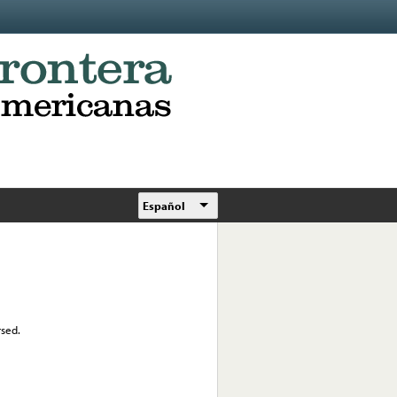
Español
rsed.