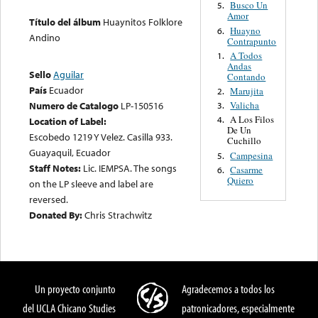
Busco Un
5.
Amor
Título del álbum
Huaynitos Folklore
Huayno
6.
Andino
Contrapunto
A Todos
1.
Andas
Sello
Aguilar
Contando
País
Ecuador
Marujita
2.
Valicha
Numero de Catalogo
LP-150516
3.
A Los Filos
4.
Location of Label:
De Un
Escobedo 1219 Y Velez. Casilla 933.
Cuchillo
Guayaquil, Ecuador
Campesina
5.
Staff Notes:
Lic. IEMPSA. The songs
Casarme
6.
Quiero
on the LP sleeve and label are
reversed.
Donated By:
Chris Strachwitz
Un proyecto conjunto
Agradecemos a todos los
del UCLA Chicano Studies
patronicadores, especialmente