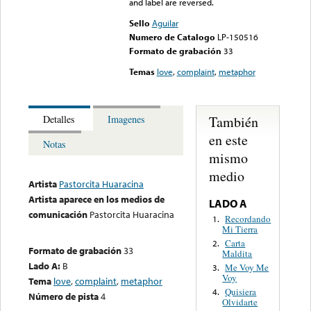
and label are reversed.
Sello
Aguilar
Numero de Catalogo
LP-150516
Formato de grabación
33
Temas
love
,
complaint
,
metaphor
También
Detalles
Imagenes
en este
Notas
mismo
medio
Artista
Pastorcita Huaracina
Artista aparece en los medios de
LADO A
comunicación
Pastorcita Huaracina
Recordando
1.
Mi Tierra
Carta
2.
Formato de grabación
33
Maldita
Lado A:
B
Me Voy Me
3.
Voy
Tema
love
,
complaint
,
metaphor
Quisiera
4.
Número de pista
4
Olvidarte