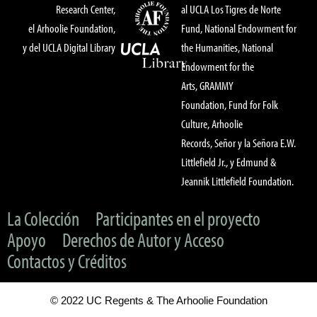
Research Center,
al UCLA Los Tigres de Norte
el Arhoolie Foundation,
Fund, National Endowment for
y del UCLA Digital Library
the Humanities, National
Endowment for the
Arts, GRAMMY
Foundation, Fund for Folk
Culture, Arhoolie
Records, Señor y la Señora E.W.
Littlefield Jr., y Edmund &
Jeannik Littlefield Foundation.
La Colección
Participantes en el proyecto
Apoyo
Derechos de Autor y Acceso
Contactos y Créditos
© 2022 UC Regents & The Arhoolie Foundation