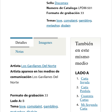
Sello
Discomex
Numero de Catalogo
LPDM-501
Formato de grabación
33
Temas
love
,
complaint
,
gambling
,
metaphor
,
disdain
También
Detalles
Imagenes
en este
Notas
mismo
medio
Artista
Los Gavilanes Del Norte
Artista aparece en los medios de
LADO A
comunicación
Los Gavilanes Del
Carta
1.
Jugada
Norte
Carta
2.
Perdida
Formato de grabación
33
Cuarenta
3.
Cartas
Lado A:
B
Mi Segunda
4.
Tema
love
,
complaint
,
gambling
,
Carta
metaphor
,
disdain