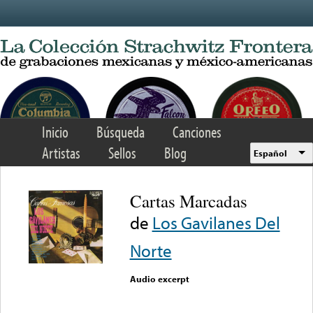
Skip to main content
Inicio
Búsqueda
Canciones
Artistas
Sellos
Blog
Español
Cartas Marcadas
de
Los Gavilanes Del
Norte
Audio excerpt
Error loading media: File
could not be played