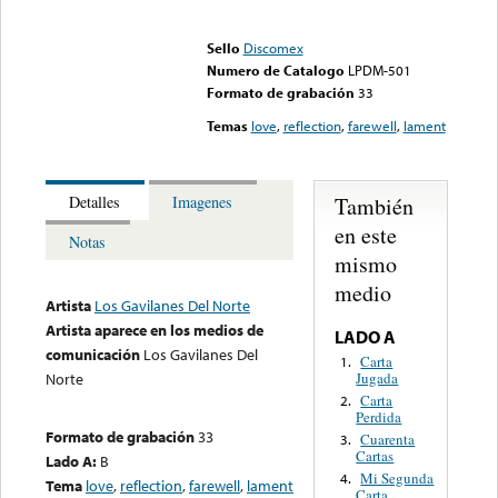
Error loading media: File
could not be played
Sello
Discomex
Numero de Catalogo
LPDM-501
Formato de grabación
33
Temas
love
,
reflection
,
farewell
,
lament
También
Detalles
Imagenes
en este
Notas
mismo
medio
Artista
Los Gavilanes Del Norte
Artista aparece en los medios de
LADO A
comunicación
Los Gavilanes Del
Carta
1.
Jugada
Norte
Carta
2.
Perdida
Formato de grabación
33
Cuarenta
3.
Cartas
Lado A:
B
Mi Segunda
4.
Tema
love
,
reflection
,
farewell
,
lament
Carta