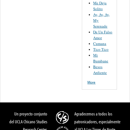
Me Deja
Solito
Ay, Ay, Ay,
My
Serenade
De Un Falso
Amor
Cumana
Tico Tico
Mi
Bumbane
Besos
Ardiente
More
Un proyecto conjunto
Agradecemos a todos los
del UCLA Chicano Studies
patronicadores, especialmente
Research Center,
al UCLA Los Tigres de Norte