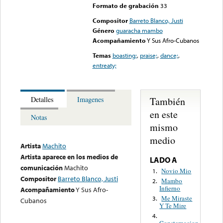
Formato de grabación
33
Compositor
Barreto Blanco, Justi
Género
guaracha mambo
Acompañamiento
Y Sus Afro-Cubanos
Temas
boasting;
,
praise;
,
dance;
,
entreaty;
También
Detalles
Imagenes
en este
Notas
mismo
medio
Artista
Machito
Artista aparece en los medios de
LADO A
comunicación
Machito
Novio Mio
1.
Compositor
Barreto Blanco, Justi
Mambo
2.
Infierno
Acompañamiento
Y Sus Afro-
Me Miraste
3.
Cubanos
Y Te Mire
4.