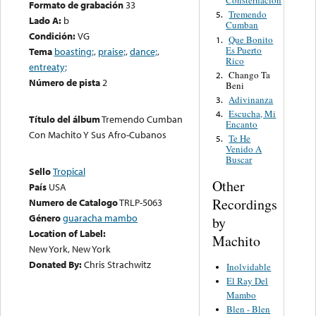
Consternacion
Formato de grabación
33
Tremendo
5.
Lado A:
b
Cumban
Condición:
VG
Que Bonito
1.
Es Puerto
Tema
boasting;
,
praise;
,
dance;
,
Rico
entreaty;
Chango Ta
2.
Número de pista
2
Beni
Adivinanza
3.
Escucha, Mi
4.
Título del álbum
Tremendo Cumban
Encanto
Con Machito Y Sus Afro-Cubanos
Te He
5.
Venido A
Buscar
Sello
Tropical
Other
País
USA
Recordings
Numero de Catalogo
TRLP-5063
Género
guaracha mambo
by
Location of Label:
Machito
New York, New York
Donated By:
Chris Strachwitz
Inolvidable
El Ray Del
Mambo
Blen - Blen