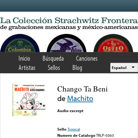
Skip to main content
Inicio
Búsqueda
Canciones
Artistas
Sellos
Blog
Español
Chango Ta Beni
de
Machito
Audio excerpt
Error loading media: File
could not be played
Sello
Tropical
Numero de Catalogo
TRLP-5063