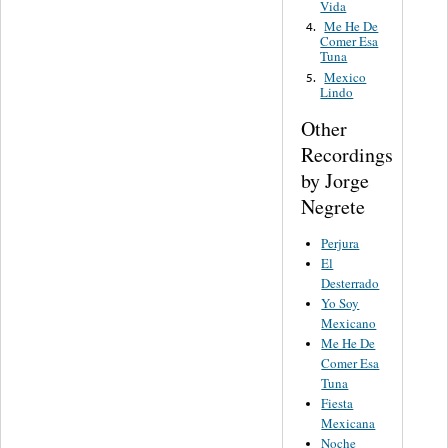
Vida
Me He De
4.
Comer Esa
Tuna
Mexico
5.
Lindo
Other
Recordings
by Jorge
Negrete
Perjura
El
Desterrado
Yo Soy
Mexicano
Me He De
Comer Esa
Tuna
Fiesta
Mexicana
Noche