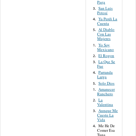
Paga
San Luis
3.
Potosí
Ya Perdi La
4.
Cuenta
Al Diablo
5.
Con Las
Mujeres
Yo Soy
1.
Mexicano
El Rogon
2.
La Que Se
3.
Fue
Parranda
4.
Larga
Solo Dios
5.
Amanecer
1.
Ranchero
La
2.
Valentina
Aunque Me
3.
Cueste La
Vida
Me He De
4.
Comer Esa
Tuna