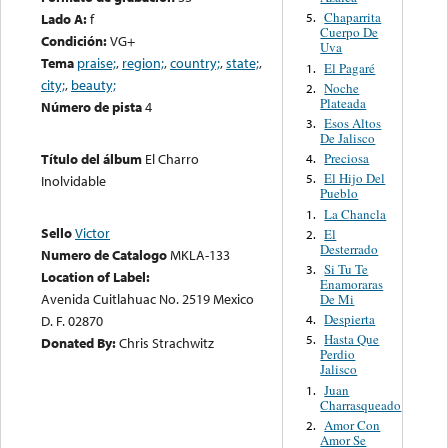
Chaparrita
Lado A:
f
5.
Cuerpo De
Condición:
VG+
Uva
Tema
praise;
,
region;
,
country;
,
state;
,
El Pagaré
1.
city;
,
beauty;
Noche
2.
Plateada
Número de pista
4
Esos Altos
3.
De Jalisco
Preciosa
Título del álbum
El Charro
4.
El Hijo Del
5.
Inolvidable
Pueblo
La Chancla
1.
Sello
Victor
El
2.
Desterrado
Numero de Catalogo
MKLA-133
Si Tu Te
3.
Location of Label:
Enamoraras
Avenida Cuitlahuac No. 2519 Mexico
De Mi
Despierta
4.
D. F. 02870
Hasta Que
5.
Donated By:
Chris Strachwitz
Perdio
Jalisco
Juan
1.
Charrasqueado
Amor Con
2.
Amor Se