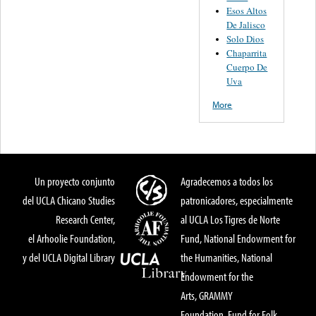
Esos Altos
De Jalisco
Solo Dios
Chaparrita
Cuerpo De
Uva
More
Un proyecto conjunto
Agradecemos a todos los
del UCLA Chicano Studies
patronicadores, especialmente
Research Center,
al UCLA Los Tigres de Norte
el Arhoolie Foundation,
Fund, National Endowment for
y del UCLA Digital Library
the Humanities, National
Endowment for the
Arts, GRAMMY
Foundation, Fund for Folk