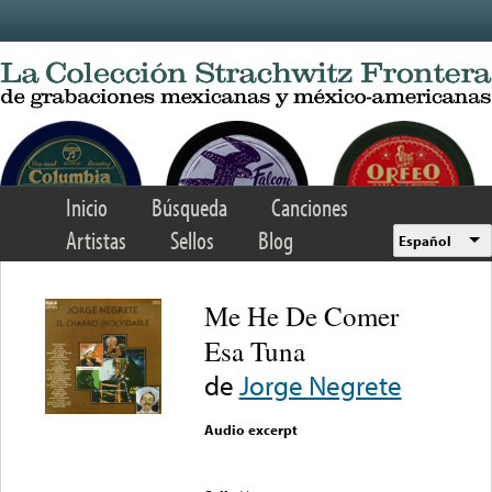
Skip to main content
Inicio
Búsqueda
Canciones
Artistas
Sellos
Blog
Español
Me He De Comer
Esa Tuna
de
Jorge Negrete
Audio excerpt
Error loading media: File
could not be played