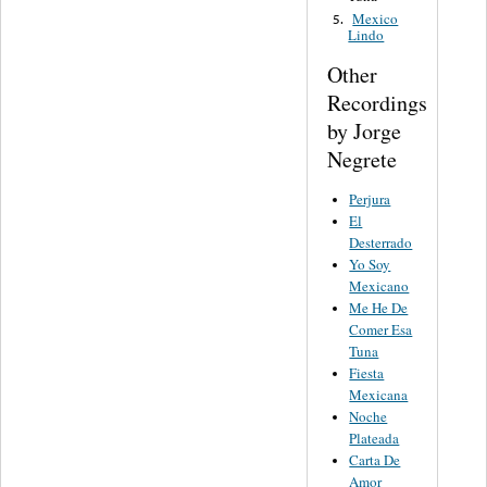
Mexico
5.
Lindo
Other
Recordings
by Jorge
Negrete
Perjura
El
Desterrado
Yo Soy
Mexicano
Me He De
Comer Esa
Tuna
Fiesta
Mexicana
Noche
Plateada
Carta De
Amor