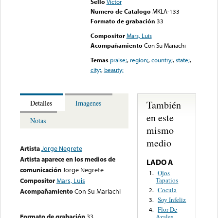
Sello
Victor
Numero de Catalogo
MKLA-133
Formato de grabación
33
Compositor
Mars, Luis
Acompañamiento
Con Su Mariachi
Temas
praise;
,
region;
,
country;
,
state;
,
city;
,
beauty;
También
Detalles
Imagenes
en este
Notas
mismo
medio
Artista
Jorge Negrete
Artista aparece en los medios de
LADO A
comunicación
Jorge Negrete
Ojos
1.
Tapatios
Compositor
Mars, Luis
Cocula
2.
Acompañamiento
Con Su Mariachi
Soy Infeliz
3.
Flor De
4.
Formato de grabación
33
Azalea