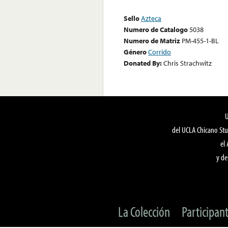
Sello
Azteca
Numero de Catalogo
5038
Numero de Matriz
PM-455-1-BL
Género
Corrido
Donated By:
Chris Strachwitz
del UCLA Chicano Stu
el
y de
La Colección
Participan