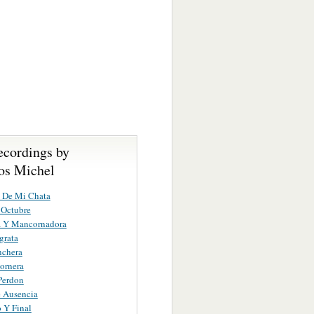
ecordings by
s Michel
 De Mi Chata
 Octubre
a Y Mancornadora
grata
nchera
ornera
Perdon
 Ausencia
o Y Final