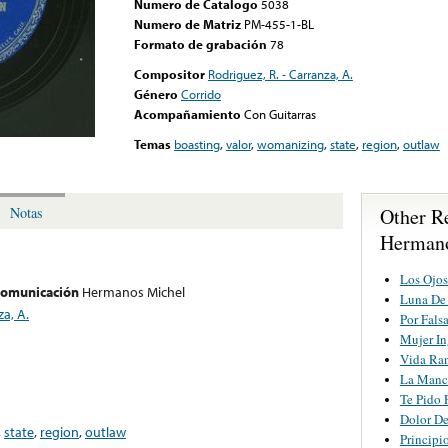
Numero de Catalogo
5038
Numero de Matriz
PM-455-1-BL
Formato de grabación
78
Compositor
Rodriguez, R. - Carranza, A.
Género
Corrido
Acompañamiento
Con Guitarras
Temas
boasting
,
valor
,
womanizing
,
state
,
region
,
outlaw
Other R
Notas
Hermano
Los Ojos
 comunicación
Hermanos Michel
Luna De
za, A.
Por Fals
Mujer In
Vida Ra
La Manc
Te Pido 
Dolor De
,
state
,
region
,
outlaw
Principi