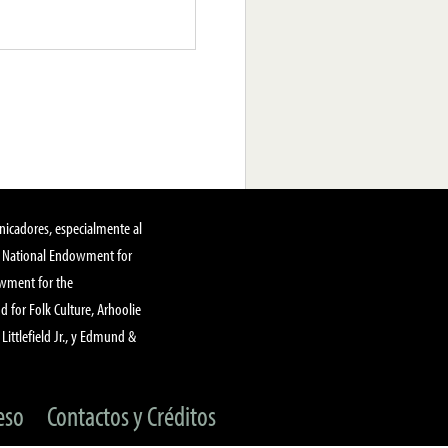
nicadores, especialmente al
, National Endowment for
owment for the
 for Folk Culture, Arhoolie
Littlefield Jr., y Edmund &
eso
Contactos y Créditos