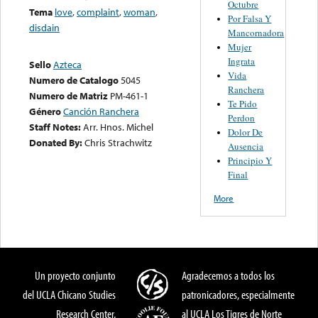
Octubre
Tema
love
,
complaint
,
woman
,
Por Falsa Y
disdain
Mancornadora
Mujer
Ingrata
Sello
Azteca
Vida
Numero de Catalogo
5045
Ranchera
Numero de Matriz
PM-461-1
Te Pido
Género
Canción Ranchera
Perdon
Staff Notes:
Arr. Hnos. Michel
Dolor De
Donated By:
Chris Strachwitz
Ausencia
Principio Y
Final
More
Un proyecto conjunto
Agradecemos a todos los
del UCLA Chicano Studies
patronicadores, especialmente
Research Center,
al UCLA Los Tigres de Norte