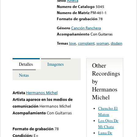
Sello
Azteca
Numero de Catalogo
5045
Numero de Matriz
PM-461-1
Formato de grabación
78
Género
Canción Ranchera
Acompañamiento
Con Guitarras
Temas
love
,
complaint
,
woman
,
disdain
Other
Detalles
Imagenes
Recordings
Notas
by
Hermanos
Artista
Hermanos Michel
Michel
Artista aparece en los medios de
comunicación
Hermanos Michel
Chencho El
Acompañamiento
Con Guitarras
Maton
Los Ojos De
Mi Chata
Formato de grabación
78
Luna De
Condición:
E+