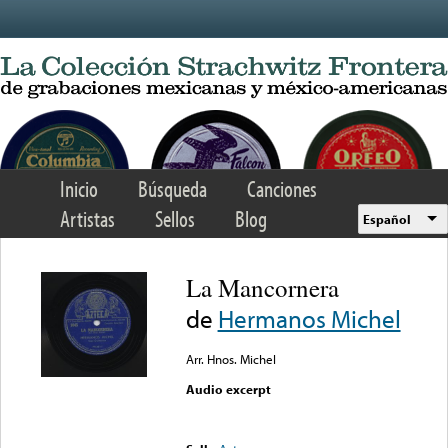
Skip to main content
Inicio
Búsqueda
Canciones
Artistas
Sellos
Blog
Español
La Mancornera
de
Hermanos Michel
Arr. Hnos. Michel
Audio excerpt
Error loading media: File
could not be played