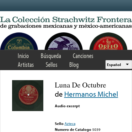
Skip to main content
Inicio
Búsqueda
Canciones
Artistas
Sellos
Blog
Español
Luna De Octubre
de
Hermanos Michel
Audio excerpt
Error loading media: File
could not be played
Sello
Azteca
Numero de Catalogo
5039