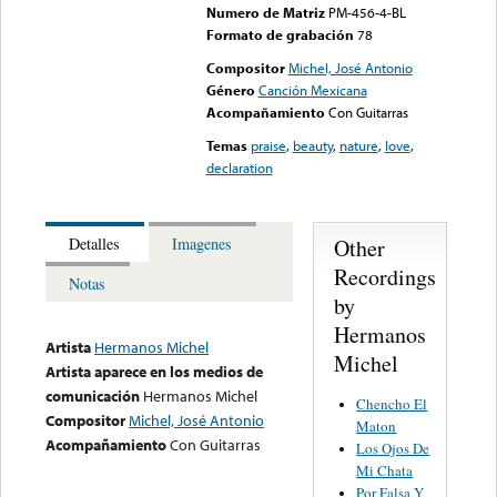
Numero de Matriz
PM-456-4-BL
Formato de grabación
78
Compositor
Michel, José Antonio
Género
Canción Mexicana
Acompañamiento
Con Guitarras
Temas
praise
,
beauty
,
nature
,
love
,
declaration
Other
Detalles
Imagenes
Recordings
Notas
by
Hermanos
Artista
Hermanos Michel
Michel
Artista aparece en los medios de
comunicación
Hermanos Michel
Chencho El
Compositor
Michel, José Antonio
Maton
Acompañamiento
Con Guitarras
Los Ojos De
Mi Chata
Por Falsa Y