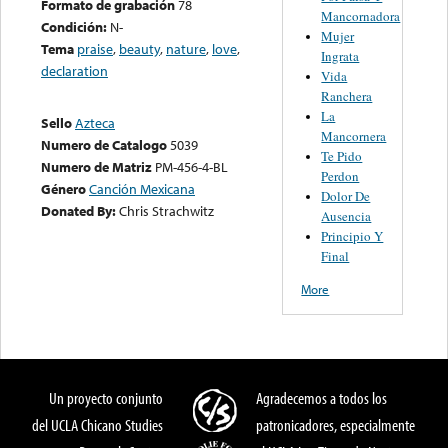
Formato de grabación
78
Mancornadora
Condición:
N-
Mujer
Tema
praise
,
beauty
,
nature
,
love
,
Ingrata
declaration
Vida
Ranchera
La
Sello
Azteca
Mancornera
Numero de Catalogo
5039
Te Pido
Numero de Matriz
PM-456-4-BL
Perdon
Género
Canción Mexicana
Dolor De
Donated By:
Chris Strachwitz
Ausencia
Principio Y
Final
More
Un proyecto conjunto
Agradecemos a todos los
del UCLA Chicano Studies
patronicadores, especialmente